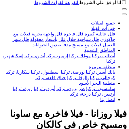
أنا أوافق على الشروط
انقر هنا لقراءة الشروط
جميع الفيلات
خيارات الفيلا
فلل عائلية كبيرة
فلل فاخرة
فلل واجهة بحرية
فيلات مع
جاكوزي
فلل سياحية حلال
فلل بأسعار معقولة
فلل شهر
العسل
فيلات مع مسبح مدفأ
صديق للحيوانات
المناطق الشعبية
أنطاليا، تركيا
موغلا، تركيا
إزمير، تركيا
أيدين، تركيا
إسكيشهير،
تركيا
منطقة مرمرة
بالك أسير، تركيا
بورصة، تركيا
اسطنبول، تركيا
سكاريا، تركيا
كوجالي, تركيا
يالوفا، تركيا
جناق قلعة، تركيا
منطقة البحر الأسود
سامسون، تركيا
طرابزون، تركيا
أوردو، تركيا
ريزة، تركيا
أرتفين، تركيا
دزجة، تركيا
إتصل بنا
فيلا روزانا - فيلا فاخرة مع ساونا
ومسبح خاص في كالكان