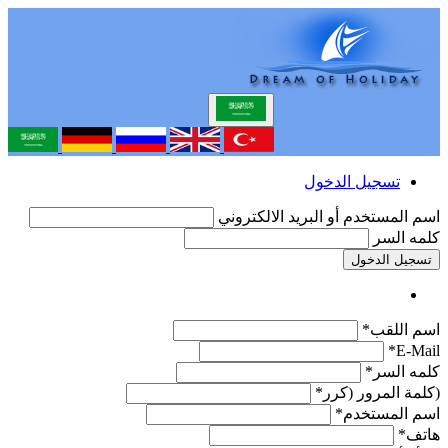
تسجيل الدخول
اسم المستخدم أو البريد الالكتروني
كلمه السر
تسجيل الدخول
اسم اللقب*
E-Mail*
كلمه السر*
(كلمة المرور (كرر*
اسم المستخدم*
هاتف*