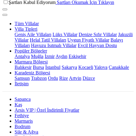
Şartları Kabul Ediyorum
Şartları Okumak İçin Tıklayın
Tüm Villalar
Villa Tipleri
Geniş Aile Villaları
Lüks Villalar
Denize Sıfır Villalar
Jakuzili
Villalar
Helal Tatil Villaları
Uygun Fiyatlı Villalar
Balayı
Villaları
Havuzu Isıtmalı Villalar
Evcil Hayvan Dostu
Popüler Bölgeler
Antalya
Muğla
İzmir
Aydın
Eskişehir
Marmara Bölgesi
Balıkesir
Bursa
İstanbul
Sakarya
Kocaeli
Yalova
Çanakkale
Karadeniz Bölgesi
Samsun
Trabzon
Ordu
Rize
Artvin
Düzce
İletişim
Sapanca
Kaş
Arsis VIP | Özel İndirimli Fiyatlar
Fethiye
Marmaris
Bodrum
Şile & Ağva