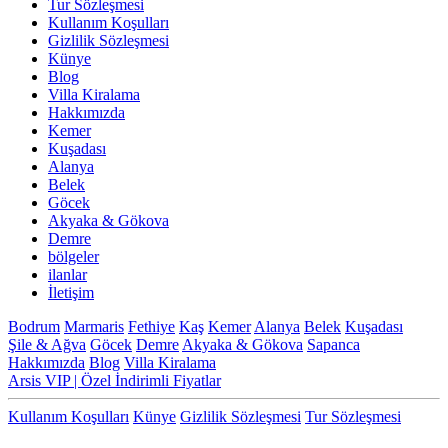
Tur Sözleşmesi
Kullanım Koşulları
Gizlilik Sözleşmesi
Künye
Blog
Villa Kiralama
Hakkımızda
Kemer
Kuşadası
Alanya
Belek
Göcek
Akyaka & Gökova
Demre
bölgeler
ilanlar
İletişim
Bodrum
Marmaris
Fethiye
Kaş
Kemer
Alanya
Belek
Kuşadası
Şile & Ağva
Göcek
Demre
Akyaka & Gökova
Sapanca
Hakkımızda
Blog
Villa Kiralama
Arsis VIP | Özel İndirimli Fiyatlar
Kullanım Koşulları
Künye
Gizlilik Sözleşmesi
Tur Sözleşmesi
İLETİŞİM