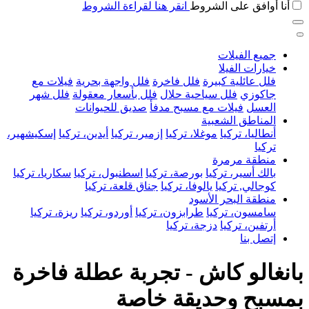
أنا أوافق على الشروط
انقر هنا لقراءة الشروط
جميع الفيلات
خيارات الفيلا
فلل عائلية كبيرة
فلل فاخرة
فلل واجهة بحرية
فيلات مع
جاكوزي
فلل سياحية حلال
فلل بأسعار معقولة
فلل شهر
العسل
فيلات مع مسبح مدفأ
صديق للحيوانات
المناطق الشعبية
أنطاليا، تركيا
موغلا، تركيا
إزمير، تركيا
أيدين، تركيا
إسكيشهير،
تركيا
منطقة مرمرة
بالك أسير، تركيا
بورصة، تركيا
اسطنبول، تركيا
سكاريا، تركيا
كوجالي, تركيا
يالوفا، تركيا
جناق قلعة، تركيا
منطقة البحر الأسود
سامسون، تركيا
طرابزون، تركيا
أوردو، تركيا
ريزة، تركيا
أرتفين، تركيا
دزجة، تركيا
إتصل بنا
بانغالو كاش - تجربة عطلة فاخرة
بمسبح وحديقة خاصة