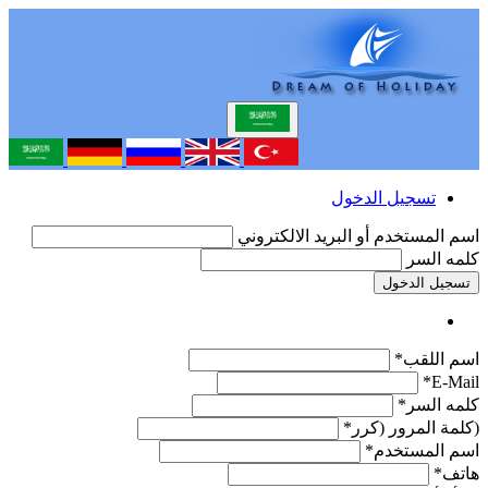
تسجيل الدخول
اسم المستخدم أو البريد الالكتروني
كلمه السر
تسجيل الدخول
اسم اللقب*
E-Mail*
كلمه السر*
(كلمة المرور (كرر*
اسم المستخدم*
هاتف*