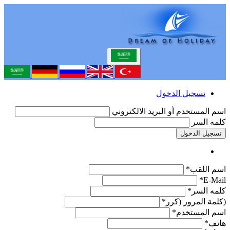
تسجيل الدخول
اسم المستخدم أو البريد الالكتروني
كلمه السر
تسجيل الدخول
اسم اللقب*
E-Mail*
كلمه السر*
(كلمة المرور (كرر*
اسم المستخدم*
هاتف*