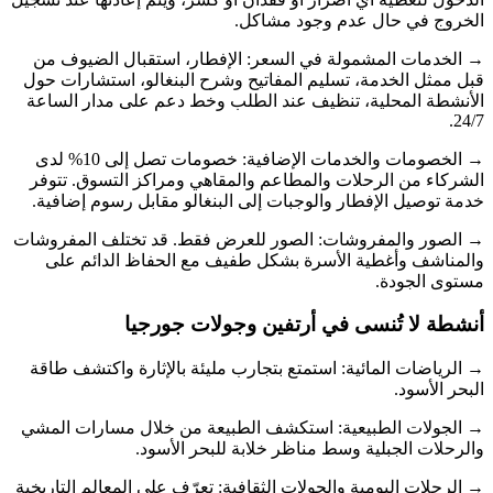
الخروج في حال عدم وجود مشاكل.
→ الخدمات المشمولة في السعر: الإفطار، استقبال الضيوف من
قبل ممثل الخدمة، تسليم المفاتيح وشرح البنغالو، استشارات حول
الأنشطة المحلية، تنظيف عند الطلب وخط دعم على مدار الساعة
24/7.
→ الخصومات والخدمات الإضافية: خصومات تصل إلى 10% لدى
الشركاء من الرحلات والمطاعم والمقاهي ومراكز التسوق. تتوفر
خدمة توصيل الإفطار والوجبات إلى البنغالو مقابل رسوم إضافية.
→ الصور والمفروشات: الصور للعرض فقط. قد تختلف المفروشات
والمناشف وأغطية الأسرة بشكل طفيف مع الحفاظ الدائم على
مستوى الجودة.
أنشطة لا تُنسى في أرتفين وجولات جورجيا
→ الرياضات المائية: استمتع بتجارب مليئة بالإثارة واكتشف طاقة
البحر الأسود.
→ الجولات الطبيعية: استكشف الطبيعة من خلال مسارات المشي
والرحلات الجبلية وسط مناظر خلابة للبحر الأسود.
→ الرحلات اليومية والجولات الثقافية: تعرّف على المعالم التاريخية