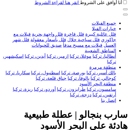
أنا أوافق على الشروط
انقر هنا لقراءة الشروط
جميع الفيلات
خيارات الفيلا
فلل عائلية كبيرة
فلل فاخرة
فلل واجهة بحرية
فيلات مع
جاكوزي
فلل سياحية حلال
فلل بأسعار معقولة
فلل شهر
العسل
فيلات مع مسبح مدفأ
صديق للحيوانات
المناطق الشعبية
أنطاليا، تركيا
موغلا، تركيا
إزمير، تركيا
أيدين، تركيا
إسكيشهير،
تركيا
منطقة مرمرة
بالك أسير، تركيا
بورصة، تركيا
اسطنبول، تركيا
سكاريا، تركيا
كوجالي, تركيا
يالوفا، تركيا
جناق قلعة، تركيا
منطقة البحر الأسود
سامسون، تركيا
طرابزون، تركيا
أوردو، تركيا
ريزة، تركيا
أرتفين، تركيا
دزجة، تركيا
إتصل بنا
سارب بنجالو | عطلة طبيعية
هادئة على البحر الأسود