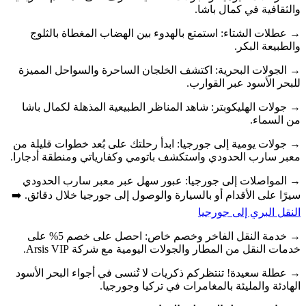
والثقافية في كمال باشا.
→ عطلات الشتاء: استمتع بالهدوء بين الهضاب المغطاة بالثلوج
والطبيعة البكر.
→ الجولات البحرية: اكتشف الخلجان الساحرة والسواحل المميزة
للبحر الأسود عبر القوارب.
→ جولات الهليكوبتر: شاهد المناظر الطبيعية المذهلة لكمال باشا
من السماء.
→ جولات يومية إلى جورجيا: ابدأ رحلتك على بُعد خطوات قليلة من
معبر سارب الحدودي واستكشف باتومي وكفارياتي ومنطقة أدجارا.
→ المواصلات إلى جورجيا: عبور سهل عبر معبر سارب الحدودي
سيرًا على الأقدام أو بالسيارة والوصول إلى جورجيا خلال دقائق. ➡️
النقل البري إلى جورجيا
→ خدمة النقل الفاخر وخصم خاص: احصل على خصم 5% على
خدمات النقل من المطار والجولات اليومية مع شركة Arsis VIP.
→ عطلة سعيدة! تنتظركم ذكريات لا تُنسى في أجواء البحر الأسود
الهادئة والمليئة بالمغامرات في تركيا وجورجيا.