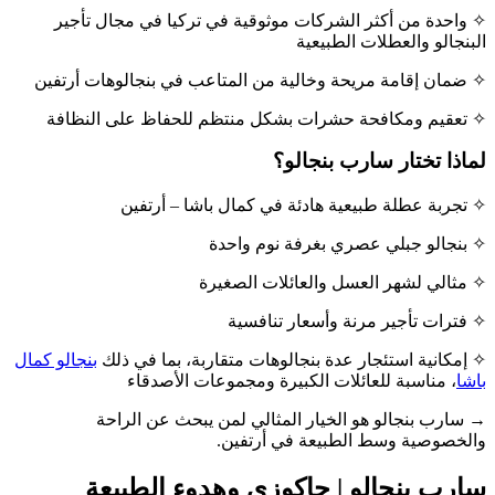
✧ واحدة من أكثر الشركات موثوقية في تركيا في مجال تأجير
البنجالو والعطلات الطبيعية
✧ ضمان إقامة مريحة وخالية من المتاعب في بنجالوهات أرتفين
✧ تعقيم ومكافحة حشرات بشكل منتظم للحفاظ على النظافة
لماذا تختار سارب بنجالو؟
✧ تجربة عطلة طبيعية هادئة في كمال باشا – أرتفين
✧ بنجالو جبلي عصري بغرفة نوم واحدة
✧ مثالي لشهر العسل والعائلات الصغيرة
✧ فترات تأجير مرنة وأسعار تنافسية
✧ إمكانية استئجار عدة بنجالوهات متقاربة، بما في ذلك
بنجالو كمال
باشا
، مناسبة للعائلات الكبيرة ومجموعات الأصدقاء
→ سارب بنجالو هو الخيار المثالي لمن يبحث عن الراحة
والخصوصية وسط الطبيعة في أرتفين.
سارب بنجالو | جاكوزي وهدوء الطبيعة