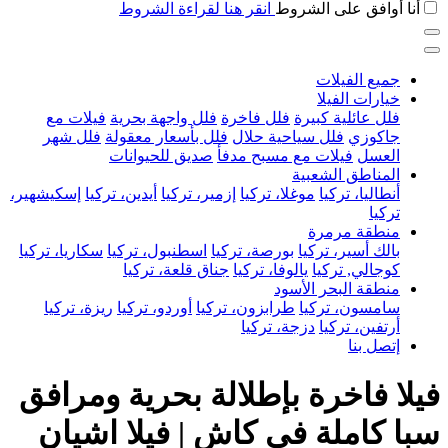
أنا أوافق على الشروط
انقر هنا لقراءة الشروط
جميع الفيلات
خيارات الفيلا
فلل عائلية كبيرة
فلل فاخرة
فلل واجهة بحرية
فيلات مع
جاكوزي
فلل سياحية حلال
فلل بأسعار معقولة
فلل شهر
العسل
فيلات مع مسبح مدفأ
صديق للحيوانات
المناطق الشعبية
أنطاليا، تركيا
موغلا، تركيا
إزمير، تركيا
أيدين، تركيا
إسكيشهير،
تركيا
منطقة مرمرة
بالك أسير، تركيا
بورصة، تركيا
اسطنبول، تركيا
سكاريا، تركيا
كوجالي, تركيا
يالوفا، تركيا
جناق قلعة، تركيا
منطقة البحر الأسود
سامسون، تركيا
طرابزون، تركيا
أوردو، تركيا
ريزة، تركيا
أرتفين، تركيا
دزجة، تركيا
إتصل بنا
فيلا فاخرة بإطلالة بحرية ومرافق
سبا كاملة في كاش | فيلا اشيان