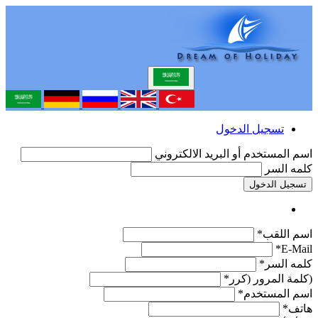
تسجيل الدخول
اسم المستخدم أو البريد الالكتروني
كلمه السر
تسجيل الدخول
اسم اللقب*
E-Mail*
كلمه السر*
(كلمة المرور (كرر*
اسم المستخدم*
هاتف*