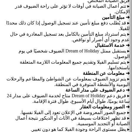
فريق الصيانة المختص.
▸ تتم أعمال الصيانة في أوقات لا تؤثر على راحة الضيوف قدر
الإمكان.
➜ مبلغ التأمين
▸ قد يُطلب دفع مبلغ تأمين عند تسجيل الوصول إذا كان ذلك محددًا
للفيلا.
▸ يتم استرداد مبلغ التأمين بالكامل بعد تسجيل المغادرة في حال
عدم وجود أي أضرار أو نواقص.
➜ خدمة الاستقبال
▸ يستقبل ممثل Dream of Holiday الضيوف شخصيًا في يوم
الوصول.
▸ يتم تسليم الفيلا وتقديم جميع المعلومات اللازمة المتعلقة
باستخدامها.
➜ معلومات عن المنطقة
▸ يتم تزويد الضيوف بمعلومات عن الشواطئ والمطاعم والرحلات
اليومية والأنشطة المتوفرة في المنطقة.
➜ دعم الضيوف على مدار الساعة
▸ فريق دعم Dream of Holiday متاح لخدمة الضيوف على مدار 24
ساعة يوميًا، طوال أيام الأسبوع، طوال فترة الإقامة.
➜ الصور ومعلومات العقار
▸ جميع الصور المعروضة في الإعلان تعود إلى الفيلا نفسها.
▸ قد تظهر اختلافات بسيطة في الأثاث أو الديكور نتيجة أعمال
الصيانة أو التجديد الموسمية.
▸ يظل مستوى الراحة وجودة الفيلا كما هو دون تغيير.