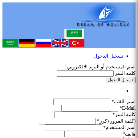
تسجيل الدخول
اسم المستخدم أو البريد الالكتروني
كلمه السر
تسجيل الدخول
اسم اللقب*
E-Mail*
كلمه السر*
(كلمة المرور (كرر*
اسم المستخدم*
هاتف*