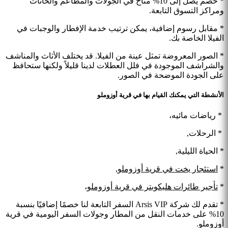
* خصم يصل إلى 10% متاح في الجولات والمطاعم والحانات
ومراكز التسوق التابعة.
* مقابل رسوم إضافية، يمكن ترتيب خدمة الإفطار والوجبات في
الفيلا الخاصة بك.
* الصور المعروضة تمثل عينة من الفيلا. قد يختلف الأثاث والمناشف
والشراشف الموجودة في فلل العطلات لدينا قليلاً ولكنها ستحافظ
على الجودة الموضحة في الصور.
الأنشطة التي يمكنك القيام بها في قرية أوزوملو
* رياضات مائيه،
* الرحلات,
* الحياة الليلية,
*
استئجار يخت في قرية أوزوملو
,
*
تأجير طائرات هليكوبتر في قرية أوزوملو
،
* تقدم لك شركة Arsis VIP السفر التابعة لنا خصمًا إضافيًا بنسبة
10% على خدمات النقل من المطار وجولات السفر اليومية في قرية
أوزوملو.