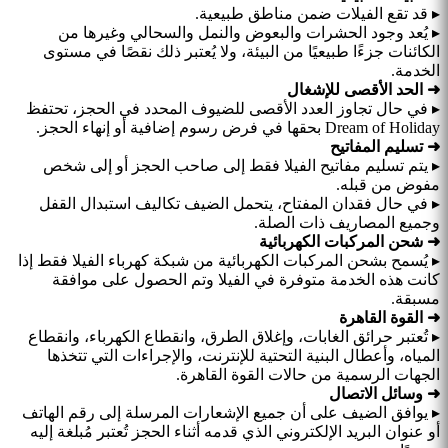
▸ قد تقع الفيلات ضمن مناطق طبيعية.
▸ يُعد وجود الحشرات والبعوض والنمل والسحالي وغيرها من
الكائنات جزءًا طبيعيًا من البيئة، ولا يُعتبر ذلك نقصًا في مستوى
الخدمة.
➜ الحد الأقصى للإشغال
▸ في حال تجاوز العدد الأقصى للضيوف المحدد في الحجز، تحتفظ
Dream of Holiday بحقها في فرض رسوم إضافية أو إنهاء الحجز.
➜ تسليم المفاتيح
▸ يتم تسليم مفاتيح الفيلا فقط إلى صاحب الحجز أو إلى شخص
مفوض من قبله.
▸ في حال فقدان المفتاح، يتحمل الضيف تكاليف استبدال القفل
وجميع المصاريف ذات الصلة.
➜ شحن المركبات الكهربائية
▸ يُسمح بشحن المركبات الكهربائية من شبكة كهرباء الفيلا فقط إذا
كانت هذه الخدمة متوفرة في الفيلا وتم الحصول على موافقة
مسبقة.
➜ القوة القاهرة
▸ تُعتبر حرائق الغابات، وإغلاق الطرق، وانقطاع الكهرباء، وانقطاع
المياه، وأعطال البنية التحتية للإنترنت، والإجراءات التي تتخذها
الجهات الرسمية من حالات القوة القاهرة.
➜ وسائل الاتصال
▸ يوافق الضيف على أن جميع الإشعارات المرسلة إلى رقم الهاتف
أو عنوان البريد الإلكتروني الذي قدمه أثناء الحجز تُعتبر مُبلغة إليه