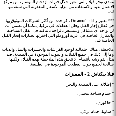
ومدى توفر فيلا والتي تتغير خلال فترات ازدحام الموسم ، من مركز
الاتصال لدينا والاستفادة من مزايا الأسعار المعقولة التي سنقدمها
لك.
*** تعتبر Dreamofholiday ، كواحدة من أكثر الشركات الموثوق بها
في قطاع إجار الفلل وفلل العطلات في تركيا، يمكننا أن نضمن أنك
لن تواجه أي مشاكل وستشعر بالراحة بالتأكيد في الفلل السياحية
والمنازل الخاصة في قرية أوزوملو التي اخترتها لخيارات إيجار الفلل
الخاصة بك.
ملاحظة : هناك احتمالية لوجود الفراشات والحشرات والنمل والذباب
وما إلى ذلك في جميع الفيلات والبيوت الموجودة في الطبيعة. ضد
هذا ، يتم رشه بانتظام. لا تتعلق هذه الملاحظة بهذه الفيلا ، ولكنها
صالحة لجميع بيوت العطلات الموجودة في الطبيعة.
فيلا بيكتاش 2 - المميزات
* إطلالة على الطبيعة والبحر
* حمام سباحة محمي،
* جاكوزي،
* ساونا، حمام تركي،