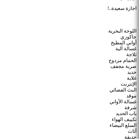
اجازة سعيدة..!
اللوحة البحرية
جاكوزي
أواني المطبخ
غسالة آلية
ثلاجة
الحمام مزدوج
ضربة مجفف
حديد
غلاية
الإنترنت
البث الفضائي
موقد
غسالة الأواني
شرفة
باب الحديد
تكييف الهواء
السلع البيضاء
أثاث
حديقة