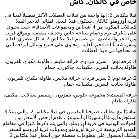
خاص في كالكان, كاش
فيلا بيكتاش 2؛ إنها واحدة من فيلات العطلات الأكثر تفضيلاً لدينا في
قرية أوزوملو, كالكان. ستكون فيلا البديل المثالي لتأجير الفيلا
للعائلات المكونة من 4 أشخاص ومجموعات الأصدقاء، حيث تحتوي
على 2 غرف نوم وحمام سباحة خاص وحديقة منفصلة وموقع قريب
من البحر والشاطئ. تم تصميم فيلا بيكتاش 2 بشكل عصري للغاية
ومفروشة بأثاث فخم للغاية، وتحتوي على جميع وسائل الراحة التي
قد تحتاجها في فيلا العطلات.
1. غرفة نوم؛ 1 سرير مزدوج، خزانة ملابس، طاولة مكياج، تلفزيون،
طاولة بجانب السرير، مكيفات، جاكوزي، حمام،
2. غرفة نوم؛ 2 سرير فردي، خزانة ملابس، طاولة مكياج، تلفزيون،
طاولة بجانب السرير، مكيفات، حمام،
غرفة المعيشة: مجموعة جلوس، تلفزيون، ريسيفر ستالايت، مكيف،
طاولة طعام،
تماشيًا مع مطالب ضيوفنا المقيمين في فيلا بيكتاش 2، والتي يمكنك
استئجارها يوميًا أو شهريًا أو أسبوعيًا ، نقدم أرخص الأسعار بين
الجولات اليومية في قرية أوزوملو، والتي يتم ذكرها كثيرًا في مقاطع
الفيديو الترويجية في قرية أوزوملو ومدونات قرية أوزوملو للسفر.
يمكنك الحصول على معلومات مفصلة حول أسعار فيلا بيكتاش 2