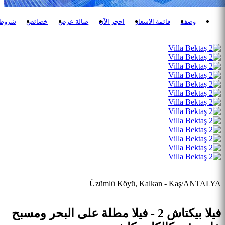
وصف
قائمة الاسعار
احجز الآن
صالة عرض
خصائص
شروط ا
Üzümlü Köyü, Kalkan - Kaş/ANTALYA
فيلا بيكتاش 2 - فيلا مطلة على البحر ومسبح