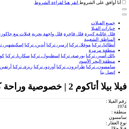
أنا أوافق على الشروط
انقر هنا لقراءة الشروط
جميع الفيلات
خيارات الفيلا
فلل عائلية كبيرة
فلل فاخرة
فلل واجهة بحرية
فيلات مع جاكوز
المناطق الشعبية
أنطاليا، تركيا
موغلا، تركيا
إزمير، تركيا
أيدين، تركيا
إسكيشهير، تر
منطقة مرمرة
بالك أسير، تركيا
بورصة، تركيا
اسطنبول، تركيا
سكاريا، تركيا
كوج
منطقة البحر الأسود
سامسون، تركيا
طرابزون، تركيا
أوردو، تركيا
ريزة، تركيا
أرتفين،
إتصل بنا
فيلا بيلا أتاكوم 2 | خصوصية وراحة كاملة على شاطئ البحر في سامسون
رقم الفيلا :
1974
منطقة :
سامسون
نوع العقار :
فيلا حلال