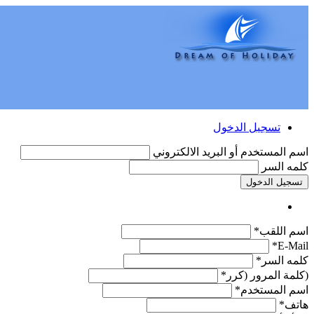
تسجيل الدخول
اسم المستخدم أو البريد الالكتروني
كلمه السر
تسجيل الدخول
اسم اللقب*
E-Mail*
كلمه السر*
(كلمة المرور (كرر*
اسم المستخدم*
هاتف*