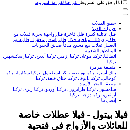
أنا أوافق على الشروط
انقر هنا لقراءة الشروط
جميع الفيلات
خيارات الفيلا
فلل عائلية كبيرة
فلل فاخرة
فلل واجهة بحرية
فيلات مع
جاكوزي
فلل سياحية حلال
فلل بأسعار معقولة
فلل شهر
العسل
فيلات مع مسبح مدفأ
صديق للحيوانات
المناطق الشعبية
أنطاليا، تركيا
موغلا، تركيا
إزمير، تركيا
أيدين، تركيا
إسكيشهير،
تركيا
منطقة مرمرة
بالك أسير، تركيا
بورصة، تركيا
اسطنبول، تركيا
سكاريا، تركيا
كوجالي, تركيا
يالوفا، تركيا
جناق قلعة، تركيا
منطقة البحر الأسود
سامسون، تركيا
طرابزون، تركيا
أوردو، تركيا
ريزة، تركيا
أرتفين، تركيا
دزجة، تركيا
إتصل بنا
فيلا بيتول - فيلا عطلات خاصة
للعائلات والأزواج في فتحية