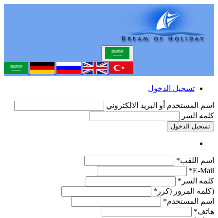
تسجيل الدخول
اسم المستخدم أو البريد الالكتروني
كلمه السر
تسجيل الدخول
اسم اللقب*
E-Mail*
كلمه السر*
(كلمة المرور (كرر*
اسم المستخدم*
هاتف*