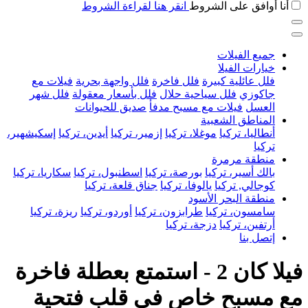
أنا أوافق على الشروط
انقر هنا لقراءة الشروط
جميع الفيلات
خيارات الفيلا
فلل عائلية كبيرة
فلل فاخرة
فلل واجهة بحرية
فيلات مع
جاكوزي
فلل سياحية حلال
فلل بأسعار معقولة
فلل شهر
العسل
فيلات مع مسبح مدفأ
صديق للحيوانات
المناطق الشعبية
أنطاليا، تركيا
موغلا، تركيا
إزمير، تركيا
أيدين، تركيا
إسكيشهير،
تركيا
منطقة مرمرة
بالك أسير، تركيا
بورصة، تركيا
اسطنبول، تركيا
سكاريا، تركيا
كوجالي, تركيا
يالوفا، تركيا
جناق قلعة، تركيا
منطقة البحر الأسود
سامسون، تركيا
طرابزون، تركيا
أوردو، تركيا
ريزة، تركيا
أرتفين، تركيا
دزجة، تركيا
إتصل بنا
فيلا كان 2 - استمتع بعطلة فاخرة
مع مسبح خاص في قلب فتحية