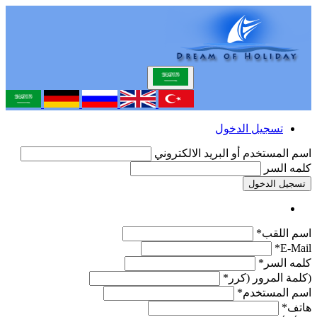
تسجيل الدخول
اسم المستخدم أو البريد الالكتروني
كلمه السر
تسجيل الدخول
اسم اللقب*
E-Mail*
كلمه السر*
(كلمة المرور (كرر*
اسم المستخدم*
هاتف*