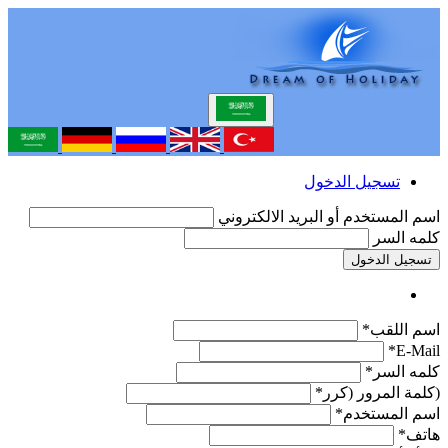
تسجيل الدخول
اسم المستخدم أو البريد الالكتروني
كلمه السر
تسجيل الدخول
اسم اللقب*
E-Mail*
كلمه السر*
(كلمة المرور (كرر*
اسم المستخدم*
هاتف*