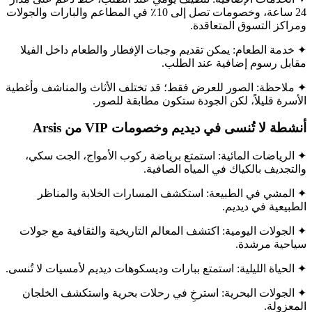
24 ساعة، وخصومات تصل إلى 10٪ في المطاعم والبارات والجولات
ومراكز التسوق المتعاقدة.
✦ خدمة الطعام: يمكن تقديم وجبات الإفطار والطعام داخل الفيلا
مقابل رسوم إضافية عند الطلب.
✦ ملاحظة: الصور للعرض فقط؛ قد تختلف الأثاث والمناشف وأغطية
الأسرة قليلاً، لكن الجودة ستكون مطابقة للصور.
أنشطة لا تُنسى في ديديم وخصومات VIP من Arsis
✦ الرياضات المائية: استمتع برياضة ركوب الأمواج، الجت سكي،
والتجديف بالكياك في المياه الصافية.
✦ المشي في الطبيعة: استكشف المسارات الخلابة والمناظر
الطبيعية في ديديم.
✦ الجولات اليومية: اكتشف المعالم التاريخية والثقافية مع جولات
سياحية مرشدة.
✦ الحياة الليلية: استمتع ببارات وديسكوهات ديديم لأمسيات لا تُنسى.
✦ الجولات البحرية: استرخِ في رحلات بحرية واستكشف الخلجان
المعزولة.