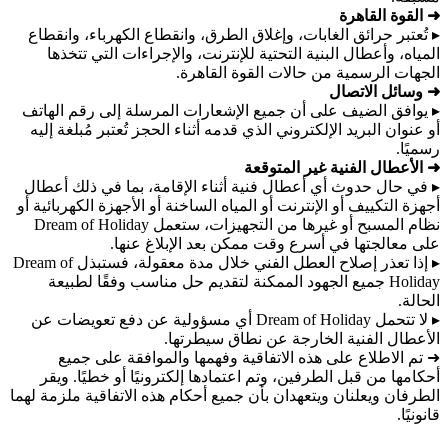
➜ القوة القاهرة
▸ تُعتبر حرائق الغابات، وإغلاق الطرق، وانقطاع الكهرباء، وانقطاع
المياه، وأعطال البنية التحتية للإنترنت، والإجراءات التي تتخذها
الجهات الرسمية من حالات القوة القاهرة.
➜ وسائل الاتصال
▸ يوافق الضيف على أن جميع الإشعارات المرسلة إلى رقم الهاتف
أو عنوان البريد الإلكتروني الذي قدمه أثناء الحجز تُعتبر مُبلغة إليه
رسميًا.
➜ الأعطال الفنية غير المتوقعة
▸ في حال حدوث أي أعطال فنية أثناء الإقامة، بما في ذلك أعطال
أجهزة التكييف أو الإنترنت أو المياه الساخنة أو الأجهزة الكهربائية أو
نظام المسبح أو غيرها من التجهيزات، ستعمل Dream of Holiday
على معالجتها في أسرع وقت ممكن بعد الإبلاغ عنها.
▸ إذا تعذر إصلاح العطل الفني خلال مدة معقولة، فستبذل Dream of
Holiday جميع الجهود الممكنة لتقديم حل مناسب وفقًا لطبيعة
الحالة.
▸ لا تتحمل Dream of Holiday أي مسؤولية عن دفع تعويضات عن
الأعطال الفنية الخارجة عن نطاق سيطرتها.
➜ تم الاطلاع على هذه الاتفاقية وفهمها والموافقة على جميع
أحكامها من قبل الطرفين، وتم اعتمادها إلكترونيًا أو خطيًا. ويقر
الطرفان ويعلنان ويتعهدان بأن جميع أحكام هذه الاتفاقية ملزمة لهما
قانونيًا.