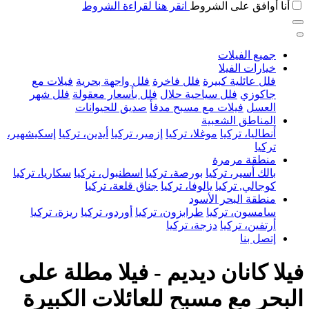
أنا أوافق على الشروط
انقر هنا لقراءة الشروط
جميع الفيلات
خيارات الفيلا
فلل عائلية كبيرة
فلل فاخرة
فلل واجهة بحرية
فيلات مع
جاكوزي
فلل سياحية حلال
فلل بأسعار معقولة
فلل شهر
العسل
فيلات مع مسبح مدفأ
صديق للحيوانات
المناطق الشعبية
أنطاليا، تركيا
موغلا، تركيا
إزمير، تركيا
أيدين، تركيا
إسكيشهير،
تركيا
منطقة مرمرة
بالك أسير، تركيا
بورصة، تركيا
اسطنبول، تركيا
سكاريا، تركيا
كوجالي, تركيا
يالوفا، تركيا
جناق قلعة، تركيا
منطقة البحر الأسود
سامسون، تركيا
طرابزون، تركيا
أوردو، تركيا
ريزة، تركيا
أرتفين، تركيا
دزجة، تركيا
إتصل بنا
فيلا كانان ديديم - فيلا مطلة على
البحر مع مسبح للعائلات الكبيرة