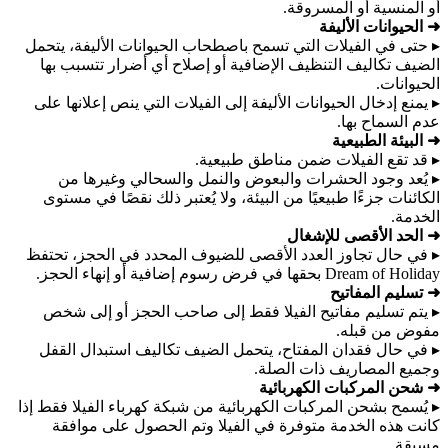
أو المنسية أو المسروقة.
➜ الحيوانات الأليفة
▸ حتى في الفيلات التي تسمح باصطحاب الحيوانات الأليفة، يتحمل
الضيف تكاليف التنظيف الإضافية أو إصلاح أي أضرار تتسبب بها
الحيوانات.
▸ يمنع إدخال الحيوانات الأليفة إلى الفيلات التي ينص إعلانها على
عدم السماح بها.
➜ البيئة الطبيعية
▸ قد تقع الفيلات ضمن مناطق طبيعية.
▸ يُعد وجود الحشرات والبعوض والنمل والسحالي وغيرها من
الكائنات جزءًا طبيعيًا من البيئة، ولا يُعتبر ذلك نقصًا في مستوى
الخدمة.
➜ الحد الأقصى للإشغال
▸ في حال تجاوز العدد الأقصى للضيوف المحدد في الحجز، تحتفظ
Dream of Holiday بحقها في فرض رسوم إضافية أو إنهاء الحجز.
➜ تسليم المفاتيح
▸ يتم تسليم مفاتيح الفيلا فقط إلى صاحب الحجز أو إلى شخص
مفوض من قبله.
▸ في حال فقدان المفتاح، يتحمل الضيف تكاليف استبدال القفل
وجميع المصاريف ذات الصلة.
➜ شحن المركبات الكهربائية
▸ يُسمح بشحن المركبات الكهربائية من شبكة كهرباء الفيلا فقط إذا
كانت هذه الخدمة متوفرة في الفيلا وتم الحصول على موافقة
مسبقة.