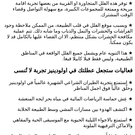
★ توفر هذه الفلل المتجاورة او القريبة من بعضها تجربة اقامة
مريحة وممتعة للمجموعات الكبيرة، مع سهولة التواصل وقضاء
الوقت المشترك.
★ وبسبب موقع الفلل في قلب الطبيعة، من الممكن ملاحظة وجود
الفراشات والحشرات والنمل والذباب وما شابه ذلك. تتم عملية
مكافحة الحشرات بشكل منتظم، الا ان القضاء عليها بالكامل قد لا
يكون ممكناً.
★ هذا التنويه عام ويشمل جميع الفلل الواقعة في المناطق
الطبيعية، وليس فقط فيلا كابيلا فيغا.
فعاليات ستجعل عطلتك في اولودينيز تجربة لا تُنسى
★ استمتع بتجربة الطيران الشراعي الشهيرة عالمياً في اولودينيز
وحلّق عالياً فوق اجمل المناظر
★ عِش حماسة الرياضات المائية في مياه بحر ايجه المنعشة
★ اكتشف الهدوء بين مسارات المشي وسط الطبيعة الخلابة
★ استمتع بالاجواء الليلية الحيوية مع الموسيقى الحية والمقاهي
والاماكن الترفيهية الملونة