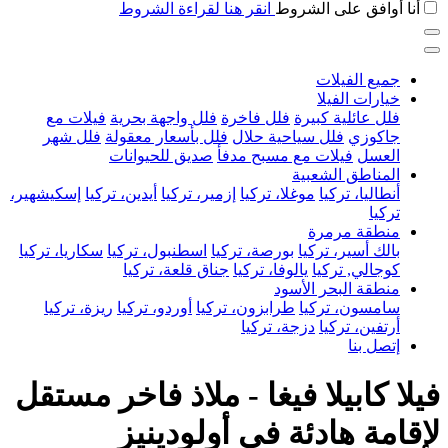
أنا أوافق على الشروط
انقر هنا لقراءة الشروط
جميع الفيلات
خيارات الفيلا
فلل عائلية كبيرة
فلل فاخرة
فلل واجهة بحرية
فيلات مع
جاكوزي
فلل سياحية حلال
فلل بأسعار معقولة
فلل شهر
العسل
فيلات مع مسبح مدفأ
صديق للحيوانات
المناطق الشعبية
أنطاليا، تركيا
موغلا، تركيا
إزمير، تركيا
أيدين، تركيا
إسكيشهير،
تركيا
منطقة مرمرة
بالك أسير، تركيا
بورصة، تركيا
اسطنبول، تركيا
سكاريا، تركيا
كوجالي, تركيا
يالوفا، تركيا
جناق قلعة، تركيا
منطقة البحر الأسود
سامسون، تركيا
طرابزون، تركيا
أوردو، تركيا
ريزة، تركيا
أرتفين، تركيا
دزجة، تركيا
إتصل بنا
فيلا كابيلا فيغا - ملاذ فاخر مستقل
لإقامة هادئة في أولودينيز