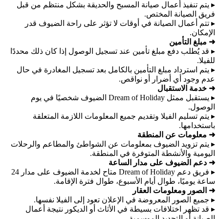
▸ يتم تنفيذ أعمال صيانة المسبح والحديقة بشكل منتظم من قبل
فريق الصيانة المختص.
▸ تتم أعمال الصيانة في أوقات لا تؤثر على راحة الضيوف قدر
الإمكان.
➜ مبلغ التأمين
▸ قد يُطلب دفع مبلغ تأمين عند تسجيل الوصول إذا كان ذلك محددًا
للفيلا.
▸ يتم استرداد مبلغ التأمين بالكامل بعد تسجيل المغادرة في حال
عدم وجود أي أضرار أو نواقص.
➜ خدمة الاستقبال
▸ يستقبل ممثل Dream of Holiday الضيوف شخصيًا في يوم
الوصول.
▸ يتم تسليم الفيلا وتقديم جميع المعلومات اللازمة المتعلقة
باستخدامها.
➜ معلومات عن المنطقة
▸ يتم تزويد الضيوف بمعلومات عن الشواطئ والمطاعم والرحلات
اليومية والأنشطة المتوفرة في المنطقة.
➜ دعم الضيوف على مدار الساعة
▸ فريق دعم Dream of Holiday متاح لخدمة الضيوف على مدار 24
ساعة يوميًا، طوال أيام الأسبوع، طوال فترة الإقامة.
➜ الصور ومعلومات العقار
▸ جميع الصور المعروضة في الإعلان تعود إلى الفيلا نفسها.
▸ قد تظهر اختلافات بسيطة في الأثاث أو الديكور نتيجة أعمال
الصيانة أو التجديد الموسمية.