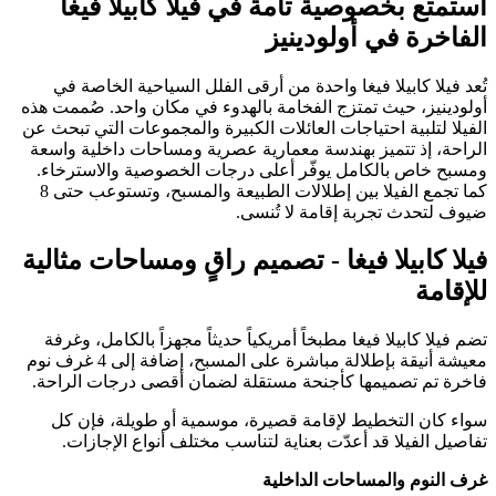
استمتع بخصوصية تامة في فيلا كابيلا فيغا
الفاخرة في أولودينيز
تُعد فيلا كابيلا فيغا واحدة من أرقى الفلل السياحية الخاصة في
أولودينيز، حيث تمتزج الفخامة بالهدوء في مكان واحد. صُممت هذه
الفيلا لتلبية احتياجات العائلات الكبيرة والمجموعات التي تبحث عن
الراحة، إذ تتميز بهندسة معمارية عصرية ومساحات داخلية واسعة
ومسبح خاص بالكامل يوفّر أعلى درجات الخصوصية والاسترخاء.
كما تجمع الفيلا بين إطلالات الطبيعة والمسبح، وتستوعب حتى 8
ضيوف لتحدث تجربة إقامة لا تُنسى.
فيلا كابيلا فيغا - تصميم راقٍ ومساحات مثالية
للإقامة
تضم فيلا كابيلا فيغا مطبخاً أمريكياً حديثاً مجهزاً بالكامل، وغرفة
معيشة أنيقة بإطلالة مباشرة على المسبح، إضافة إلى 4 غرف نوم
فاخرة تم تصميمها كأجنحة مستقلة لضمان أقصى درجات الراحة.
سواء كان التخطيط لإقامة قصيرة، موسمية أو طويلة، فإن كل
تفاصيل الفيلا قد أعدّت بعناية لتناسب مختلف أنواع الإجازات.
غرف النوم والمساحات الداخلية