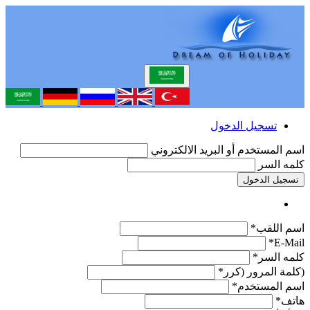
تسجيل الدخول
اسم المستخدم أو البريد الالكتروني
كلمه السر
تسجيل الدخول
اسم اللقب*
E-Mail*
كلمه السر*
(كلمة المرور (كرر*
اسم المستخدم*
هاتف*