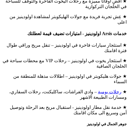
★ اقضِ اوقاتاً مميزة مع رحلات اليخوت الفاخرة والتوقف للسباحة
في الخلجان التركوازية
★ عِش تجربة فريدة مع جولات الهليكوبتر لمشاهدة اولودينيز من
اعلى
خدمات Arsis اولودينيز - امتيازات تضيف قيمة لعطلتك
★ استئجار سيارات فاخرة في اولودينيز – تنقل مريح وراقي طوال
فترة اقامتك
★ استئجار يخوت في اولودينيز – رحلات VIP مع محطات سباحة في
الخلجان الصافية
★ جولات هليكوبتر في اولودينيز – اطلالات مذهلة للمنطقة من
السماء
★
رحلات يومية
– وادي الفراشات، ساكليكنت، رحلات السفاري،
ومسارات الطبيعة الاشهر
★ خدمة نقل مطار اولودينيز - استقبال مريح بعد الرحلة وتوصيل
آمن وسريع الى مكان اقامتك
جوهر الجمال في اولودينيز