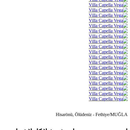
Hisarönü, Ölüdeniz - Fethiye/MUĞLA