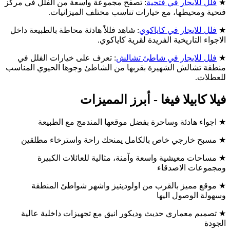
★
فلل للايجار في فتحية
: تصفح مجموعة واسعة من الفلل في مركز
فتحية ومحيطها، مع خيارات تناسب مختلف الميزانيات.
★
فلل للايجار في كاياكوي
: شاهد فللاً هادئة محاطة بالطبيعة داخل
الاجواء التاريخية الفريدة لقرية كاياكوي.
★
فلل للايجار في شاطئ تشالش
: تعرف على خيارات الفلل في
منطقة تشالش الشهيرة بقربها من الشاطئ وجوها الحيوي المناسب
للعطلات.
فيلا كابيلا فيغا - أبرز المميزات
★ اجواء هادئة وساحرة بفضل موقعها المندمج مع الطبيعة
★ مسبح خارجي خاص بالكامل يمنحك راحة واسترخاء مطلقين
★ مساحات معيشية واسعة وآمنة، مثالية للعائلات الكبيرة
ومجموعات الاصدقاء
★ موقع مميز بالقرب من اولودينيز واشهر شواطئ المنطقة
وسهولة الوصول اليها
★ تصميم معماري حديث وديكور انيق مع تجهيزات داخلية عالية
الجودة