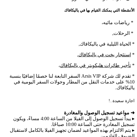
الأنشطة التي يمكنك القيام بها في ياليكافاك
* رياضات مائيه،
* الرحلات,
* الحياة الليلية في ياليكافاك,
*
استئجار يخت في ياليكافاك
,
*
تأجير طائرات هليكوبتر في ياليكافاك
،
* تقدم لك شركة Arsis VIP السفر التابعة لنا خصمًا إضافيًا بنسبة
10% على خدمات النقل من المطار وجولات السفر اليومية في
ياليكافاك.
اجازة سعيدة..!
➜ مواعيد تسجيل الوصول والمغادرة
▸ يبدأ تسجيل الوصول إلى الفيلا من الساعة 4:00 مساءً، ويكون
تسجيل المغادرة حتى الساعة 10:00 صباحًا.
▸ يتم الالتزام بهذه المواعيد لضمان تجهيز الفيلا بالكامل لاستقبال
الضيوف القادمين.