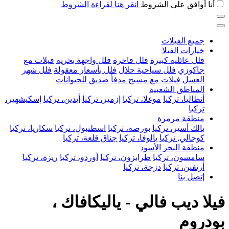
أنا أوافق على الشروط
انقر هنا لقراءة الشروط
جميع الفيلات
خيارات الفيلا
فلل عائلية كبيرة
فلل فاخرة
فلل واجهة بحرية
فيلات مع
جاكوزي
فلل سياحية حلال
فلل بأسعار معقولة
فلل شهر
العسل
فيلات مع مسبح مدفأ
صديق للحيوانات
المناطق الشعبية
أنطاليا، تركيا
موغلا، تركيا
إزمير، تركيا
أيدين، تركيا
إسكيشهير،
تركيا
منطقة مرمرة
بالك أسير، تركيا
بورصة، تركيا
اسطنبول، تركيا
سكاريا، تركيا
كوجالي, تركيا
يالوفا، تركيا
جناق قلعة، تركيا
منطقة البحر الأسود
سامسون، تركيا
طرابزون، تركيا
أوردو، تركيا
ريزة، تركيا
أرتفين، تركيا
دزجة، تركيا
إتصل بنا
فيلا ديب فالي - ياليكافاك ،
بودروم