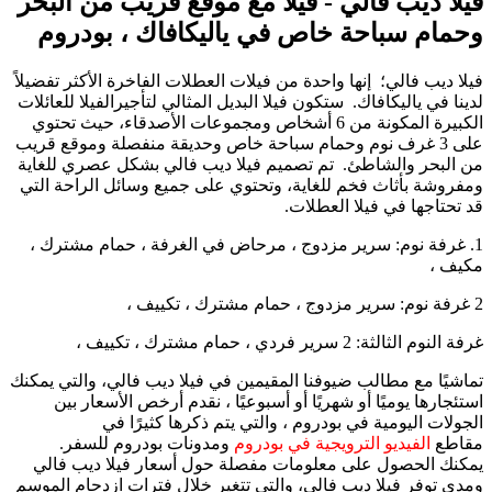
فيلا ديب فالي - فيلا مع موقع قريب من البحر
وحمام سباحة خاص في ياليكافاك ، بودروم
فيلا ديب فالي؛ إنها واحدة من فيلات العطلات الفاخرة الأكثر تفضيلاً
لدينا في ياليكافاك. ستكون فيلا البديل المثالي لتأجيرالفيلا للعائلات
الكبيرة المكونة من 6 أشخاص ومجموعات الأصدقاء، حيث تحتوي
على 3 غرف نوم وحمام سباحة خاص وحديقة منفصلة وموقع قريب
من البحر والشاطئ. تم تصميم فيلا ديب فالي بشكل عصري للغاية
ومفروشة بأثاث فخم للغاية، وتحتوي على جميع وسائل الراحة التي
قد تحتاجها في فيلا العطلات.
1. غرفة نوم: سرير مزدوج ، مرحاض في الغرفة ، حمام مشترك ،
مكيف ،
2 غرفة نوم: سرير مزدوج ، حمام مشترك ، تكييف ،
غرفة النوم الثالثة: 2 سرير فردي ، حمام مشترك ، تكييف ،
تماشيًا مع مطالب ضيوفنا المقيمين في فيلا ديب فالي، والتي يمكنك
استئجارها يوميًا أو شهريًا أو أسبوعيًا ، نقدم أرخص الأسعار بين
الجولات اليومية في بودروم ، والتي يتم ذكرها كثيرًا في
مقاطع
الفيديو الترويجية في بودروم
ومدونات بودروم للسفر.
يمكنك الحصول على معلومات مفصلة حول أسعار فيلا ديب فالي
ومدى توفر فيلا ديب فالي، والتي تتغير خلال فترات ازدحام الموسم