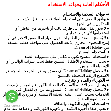
الأحكام العامة وقواعد الاستخدام
➜ قواعد السلامة والاستخدام
▸ يوافق الضيف على استخدام الفيلا فقط من قبل الأشخاص
المذكورين في الحجز.
▸ لا يجوز نقل الفيلا إلى طرف ثالث أو تأجيرها من الباطن أو
استخدامها لأي غرض تجاري.
▸ لا يُسمح باستخدام الطائرات بدون طيار أو التصوير الاحترافي أو
إنتاج المحتوى التجاري إلا بعد الحصول على موافقة خطية مسبقة
من Dream of Holiday.
➜ استخدام المسبح
▸ استخدام المسبح يكون بالكامل على مسؤولية الضيف.
▸ يجب أن يستخدم الأطفال المسبح فقط تحت إشراف الوالدين أو
الأوصياء القانونيين.
▸ لا تتحمل Dream of Holiday أي مسؤولية عن الحوادث الناتجة عن
الأسطح الزلقة المحيطة بالمسبح.
➜ الكهرباء والمياه والإنترنت
▸ يشمل سعر الإقامة الاستهلاك المعتاد للكهرباء والمياه والإنترنت.
▸ لا تتحمل Dream of Holiday المسؤولية عن أي انقطاع في
الخدمات بسبب أعمال البنية التحتية الإقليمية أو مزودي الخدمات أو
حالات القوة القاهرة.
➜ استخدام أجهزة التكييف والطاقة
▸ يجب إطفاء أجهزة التكييف والأجهزة الكهربائية والإضاءة عند عدم