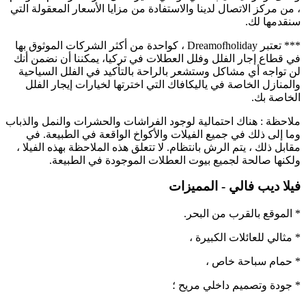
، من مركز الاتصال لدينا والاستفادة من مزايا الأسعار المعقولة التي
سنقدمها لك.
*** تعتبر Dreamofholiday ، كواحدة من أكثر الشركات الموثوق بها
في قطاع إجار الفلل وفلل العطلات في تركيا، يمكننا أن نضمن أنك
لن تواجه أي مشاكل وستشعر بالراحة بالتأكيد في الفلل السياحية
والمنازل الخاصة في ياليكافاك التي اخترتها لخيارات إيجار الفلل
الخاصة بك.
ملاحظة : هناك احتمالية لوجود الفراشات والحشرات والنمل والذباب
وما إلى ذلك في جميع الفيلات والأكواخ الواقعة في الطبيعة. في
مقابل ذلك ، يتم الرش بانتظام. لا تتعلق هذه الملاحظة بهذه الفيلا ،
ولكنها صالحة لجميع بيوت العطلات الموجودة في الطبيعة.
فيلا ديب فالي - المميزات
* الموقع بالقرب من البحر.
* مثالي للعائلات الكبيرة ،
* حمام سباحة خاص ،
* جودة وتصميم داخلي مريح ؛