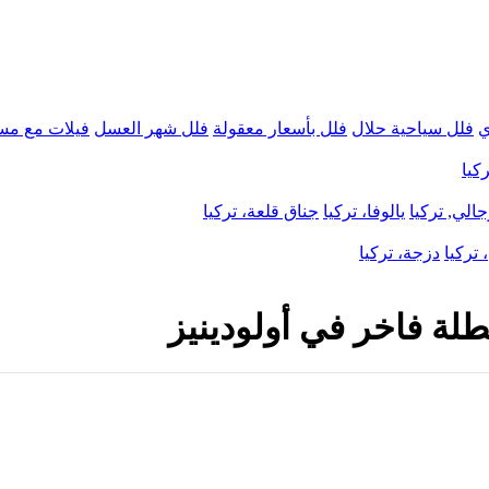
ي
فلل سياحية حلال
فلل بأسعار معقولة
فلل شهر العسل
فيلات مع مس
كيا
الي, تركيا
يالوفا، تركيا
جناق قلعة، تركيا
 تركيا
دزجة، تركيا
عطلة فاخر في أولودينيز