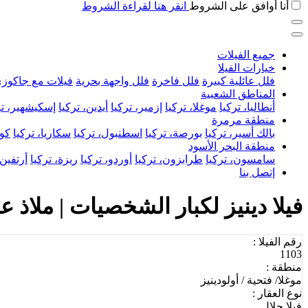
أنا أوافق على الشروط
انقر هنا لقراءة الشروط
جميع الفيلات
خيارات الفيلا
فلل عائلية كبيرة
فلل فاخرة
فلل واجهة بحرية
فيلات مع جاكوز
المناطق الشعبية
أنطاليا، تركيا
موغلا، تركيا
إزمير، تركيا
أيدين، تركيا
إسكيشهير، تر
منطقة مرمرة
بالك أسير، تركيا
بورصة، تركيا
اسطنبول، تركيا
سكاريا، تركيا
كوج
منطقة البحر الأسود
سامسون، تركيا
طرابزون، تركيا
أوردو، تركيا
ريزة، تركيا
أرتفين،
إتصل بنا
فيلا دينيز لكبار الشخصيات | ملاذ 
رقم الفيلا :
1103
منطقة :
موغلا/ فتحية / أولودينيز
نوع العقار :
فيلا حلال