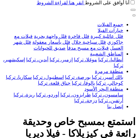
أنا أوافق على الشروط
انقر هنا لقراءة الشروط
جميع الفيلات
خيارات الفيلا
فلل عائلية كبيرة
فلل فاخرة
فلل واجهة بحرية
فيلات مع
جاكوزي
فلل سياحية حلال
فلل بأسعار معقولة
فلل شهر
العسل
فيلات مع مسبح مدفأ
صديق للحيوانات
المناطق الشعبية
أنطاليا، تركيا
موغلا، تركيا
إزمير، تركيا
أيدين، تركيا
إسكيشهير،
تركيا
منطقة مرمرة
بالك أسير، تركيا
بورصة، تركيا
اسطنبول، تركيا
سكاريا، تركيا
كوجالي, تركيا
يالوفا، تركيا
جناق قلعة، تركيا
منطقة البحر الأسود
سامسون، تركيا
طرابزون، تركيا
أوردو، تركيا
ريزة، تركيا
أرتفين، تركيا
دزجة، تركيا
إتصل بنا
استمتع بمسبح خاص وحديقة
رائعة في كيزيلاكا - فيلا ديريا