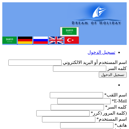
تسجيل الدخول
اسم المستخدم أو البريد الالكتروني
كلمه السر
تسجيل الدخول
اسم اللقب*
E-Mail*
كلمه السر*
(كلمة المرور (كرر*
اسم المستخدم*
هاتف*