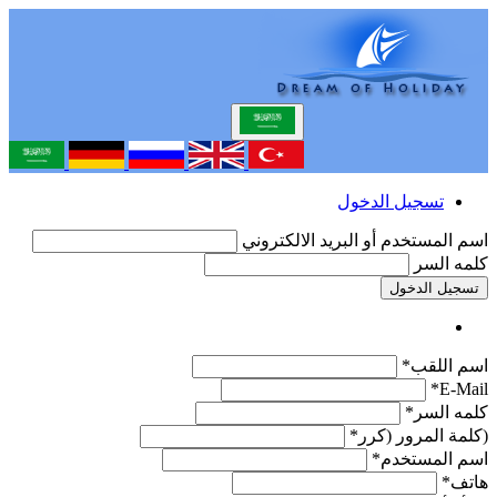
تسجيل الدخول
اسم المستخدم أو البريد الالكتروني
كلمه السر
تسجيل الدخول
اسم اللقب*
E-Mail*
كلمه السر*
(كلمة المرور (كرر*
اسم المستخدم*
هاتف*