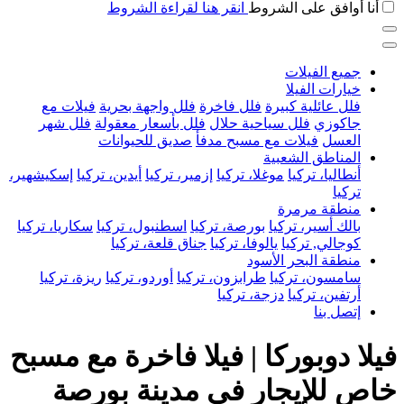
أنا أوافق على الشروط
انقر هنا لقراءة الشروط
جميع الفيلات
خيارات الفيلا
فلل عائلية كبيرة
فلل فاخرة
فلل واجهة بحرية
فيلات مع
جاكوزي
فلل سياحية حلال
فلل بأسعار معقولة
فلل شهر
العسل
فيلات مع مسبح مدفأ
صديق للحيوانات
المناطق الشعبية
أنطاليا، تركيا
موغلا، تركيا
إزمير، تركيا
أيدين، تركيا
إسكيشهير،
تركيا
منطقة مرمرة
بالك أسير، تركيا
بورصة، تركيا
اسطنبول، تركيا
سكاريا، تركيا
كوجالي, تركيا
يالوفا، تركيا
جناق قلعة، تركيا
منطقة البحر الأسود
سامسون، تركيا
طرابزون، تركيا
أوردو، تركيا
ريزة، تركيا
أرتفين، تركيا
دزجة، تركيا
إتصل بنا
فيلا دوبوركا | فيلا فاخرة مع مسبح
خاص للإيجار في مدينة بورصة