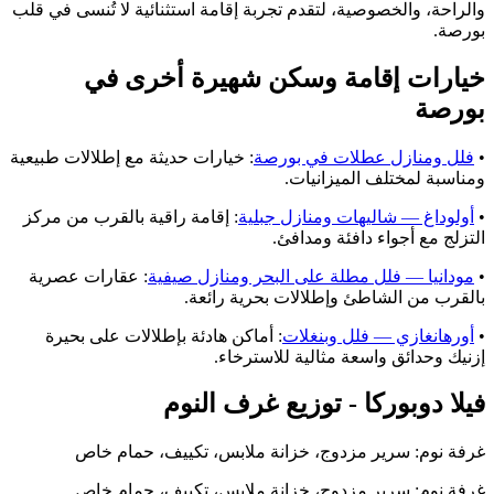
والراحة، والخصوصية، لتقدم تجربة إقامة استثنائية لا تُنسى في قلب
بورصة.
خيارات إقامة وسكن شهيرة أخرى في
بورصة
•
فلل ومنازل عطلات في بورصة
: خيارات حديثة مع إطلالات طبيعية
ومناسبة لمختلف الميزانيات.
•
أولوداغ — شاليهات ومنازل جبلية
: إقامة راقية بالقرب من مركز
التزلج مع أجواء دافئة ومدافئ.
•
مودانيا — فلل مطلة على البحر ومنازل صيفية
: عقارات عصرية
بالقرب من الشاطئ وإطلالات بحرية رائعة.
•
أورهانغازي — فلل وبنغلات
: أماكن هادئة بإطلالات على بحيرة
إزنيك وحدائق واسعة مثالية للاسترخاء.
فيلا دوبوركا - توزيع غرف النوم
غرفة نوم: سرير مزدوج، خزانة ملابس، تكييف، حمام خاص
غرفة نوم: سرير مزدوج، خزانة ملابس، تكييف، حمام خاص