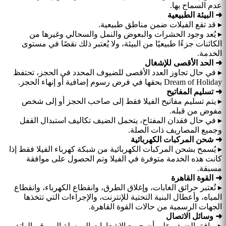
عدم السماح بها.
➜ البيئة الطبيعية
▸ قد تقع الفيلات ضمن مناطق طبيعية.
▸ يُعد وجود الحشرات والبعوض والنمل والسحالي وغيرها من
الكائنات جزءًا طبيعيًا من البيئة، ولا يُعتبر ذلك نقصًا في مستوى
الخدمة.
➜ الحد الأقصى للإشغال
▸ في حال تجاوز العدد الأقصى للضيوف المحدد في الحجز، تحتفظ
Dream of Holiday بحقها في فرض رسوم إضافية أو إنهاء الحجز.
➜ تسليم المفاتيح
▸ يتم تسليم مفاتيح الفيلا فقط إلى صاحب الحجز أو إلى شخص
مفوض من قبله.
▸ في حال فقدان المفتاح، يتحمل الضيف تكاليف استبدال القفل
وجميع المصاريف ذات الصلة.
➜ شحن المركبات الكهربائية
▸ يُسمح بشحن المركبات الكهربائية من شبكة كهرباء الفيلا فقط إذا
كانت هذه الخدمة متوفرة في الفيلا وتم الحصول على موافقة
مسبقة.
➜ القوة القاهرة
▸ تُعتبر حرائق الغابات، وإغلاق الطرق، وانقطاع الكهرباء، وانقطاع
المياه، وأعطال البنية التحتية للإنترنت، والإجراءات التي تتخذها
الجهات الرسمية من حالات القوة القاهرة.
➜ وسائل الاتصال
▸ يوافق الضيف على أن جميع الإشعارات المرسلة إلى رقم الهاتف