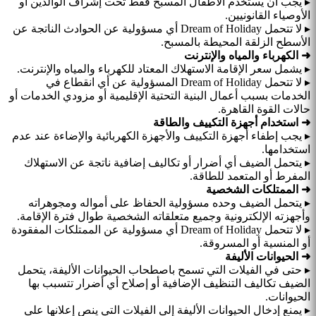
▸ يجب أن يستخدم الأطفال المسبح فقط تحت إشراف الوالدين أو
الأوصياء القانونيين.
▸ لا تتحمل Dream of Holiday أي مسؤولية عن الحوادث الناتجة عن
الأسطح الزلقة المحيطة بالمسبح.
➜ الكهرباء والمياه والإنترنت
▸ يشمل سعر الإقامة الاستهلاك المعتاد للكهرباء والمياه والإنترنت.
▸ لا تتحمل Dream of Holiday المسؤولية عن أي انقطاع في
الخدمات بسبب أعمال البنية التحتية الإقليمية أو مزودي الخدمات أو
حالات القوة القاهرة.
➜ استخدام أجهزة التكييف والطاقة
▸ يجب إطفاء أجهزة التكييف والأجهزة الكهربائية والإضاءة عند عدم
استخدامها.
▸ يتحمل الضيف أي أضرار أو تكاليف إضافية ناتجة عن الاستهلاك
المفرط أو المتعمد للطاقة.
➜ الممتلكات الشخصية
▸ يتحمل الضيف وحده مسؤولية الحفاظ على أمواله ومجوهراته
وأجهزته الإلكترونية وجميع متعلقاته الشخصية طوال فترة الإقامة.
▸ لا تتحمل Dream of Holiday أي مسؤولية عن الممتلكات المفقودة
أو المنسية أو المسروقة.
➜ الحيوانات الأليفة
▸ حتى في الفيلات التي تسمح باصطحاب الحيوانات الأليفة، يتحمل
الضيف تكاليف التنظيف الإضافية أو إصلاح أي أضرار تتسبب بها
الحيوانات.
▸ يمنع إدخال الحيوانات الأليفة إلى الفيلات التي ينص إعلانها على