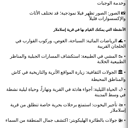
وخدمة الوجبات
📸 الصور: الصور تظهر فيلا نموذجية؛ قد تختلف الأثاث
والإكسسوارات قليلاً
الأنشطة التي يمكنك القيام بها في قرية إسلاملار
• 🌊 الرياضات المائية: السباحة، الغوص، وركوب القوارب في
الخلجان القريبة
• 🥾 المشي في الطبيعة: استكشاف المسارات الجبلية والمناظر
الطبيعية الخلابة
• 🏛️ الجولات الثقافية: زيارة المواقع الأثرية والتاريخية في كاش
والمناطق المحيطة
• 🌙 الحياة الليلية: أجواء هادئة في القرية ونهاراً، وحياة ليلية نشطة
في وسط المدينة
• 🚤 تأجير اليخوت: استمتع برحلات بحرية خاصة تنطلق من قرية
إسلاملار
• 🚁 جولات بالطائرة الهليكوبتر: اكتشف جمال المنطقة من السماء