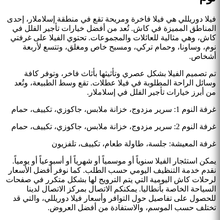
فيلا دوريللي هي فيلا فاخرة ومريحة تقع في منطقة إسلاملار، إحدى
المناطق المميزة في كاش. تُعد من أفضل خيارات تأجير الفلل في
كاش، وهي مثالية للعائلات والمجموعات. تحتوي الفيلا على غرفتي
نوم، وساونا، وحمام تركي، ومسبح خاص ومغلق، وتتسع لأربعة
أشخاص.
تم تصميم الفيلا بشكل عصري وتأثيثها بأثاث فاخر، وتوفر كافة
وسائل الراحة المطلوبة في فيلا عطلات. تقع وسط الطبيعة، وتُعد
من أبرز خيارات تأجير الفلل في إسلاملار.
غرفة النوم 1: سرير مزدوج، خزانة ملابس، جاكوزي، تكييف، حمام
غرفة النوم 2: سرير مزدوج، خزانة ملابس، جاكوزي، تكييف، حمام
غرفة المعيشة: جلسة، طاولة طعام، تكييف، تلفزيون
يمكن استئجار الفيلا سنوياً أو موسمياً أو شهرياً أو أسبوعياً أو يومياً.
نقدم خدمة التنظيف اليومي حسب الطلب. كما نوفر أفضل الأسعار
لرحلات كاش اليومية التي يتم الترويج لها بشكل متكرر في صفحات
السياحة الخاصة بأنطاليا. يمكنكم الاتصال بمركز الاتصال لدينا
للحصول على تفاصيل حول التوافر وأسعار فيلا دوريللي، والتي قد
تختلف حسب الموسم، والاستفادة من أفضل العروض.