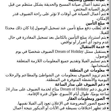
▸ يتم تنفيذ أعمال صيانة المسبح والحديقة بشكل منتظم من قبل
فريق الصيانة المختص.
▸ تتم أعمال الصيانة في أوقات لا تؤثر على راحة الضيوف قدر
الإمكان.
➜ مبلغ التأمين
▸ قد يُطلب دفع مبلغ تأمين عند تسجيل الوصول إذا كان ذلك محددًا
للفيلا.
▸ يتم استرداد مبلغ التأمين بالكامل بعد تسجيل المغادرة في حال
عدم وجود أي أضرار أو نواقص.
➜ خدمة الاستقبال
▸ يستقبل ممثل Dream of Holiday الضيوف شخصيًا في يوم
الوصول.
▸ يتم تسليم الفيلا وتقديم جميع المعلومات اللازمة المتعلقة
باستخدامها.
➜ معلومات عن المنطقة
▸ يتم تزويد الضيوف بمعلومات عن الشواطئ والمطاعم والرحلات
اليومية والأنشطة المتوفرة في المنطقة.
➜ دعم الضيوف على مدار الساعة
▸ فريق دعم Dream of Holiday متاح لخدمة الضيوف على مدار 24
ساعة يوميًا، طوال أيام الأسبوع، طوال فترة الإقامة.
➜ الصور ومعلومات العقار
▸ جميع الصور المعروضة في الإعلان تعود إلى الفيلا نفسها.
▸ قد تظهر اختلافات بسيطة في الأثاث أو الديكور نتيجة أعمال