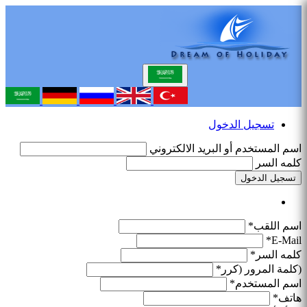
تسجيل الدخول
اسم المستخدم أو البريد الالكتروني
كلمه السر
تسجيل الدخول
اسم اللقب*
E-Mail*
كلمه السر*
(كلمة المرور (كرر*
اسم المستخدم*
هاتف*