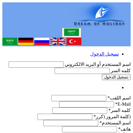
تسجيل الدخول
اسم المستخدم أو البريد الالكتروني
كلمه السر
تسجيل الدخول
اسم اللقب*
E-Mail*
كلمه السر*
(كلمة المرور (كرر*
اسم المستخدم*
هاتف*