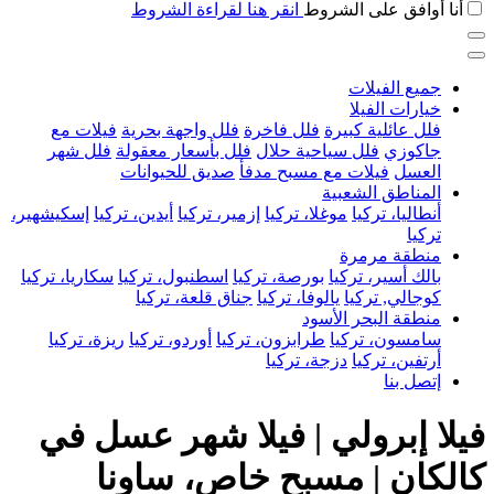
أنا أوافق على الشروط
انقر هنا لقراءة الشروط
جميع الفيلات
خيارات الفيلا
فلل عائلية كبيرة
فلل فاخرة
فلل واجهة بحرية
فيلات مع
جاكوزي
فلل سياحية حلال
فلل بأسعار معقولة
فلل شهر
العسل
فيلات مع مسبح مدفأ
صديق للحيوانات
المناطق الشعبية
أنطاليا، تركيا
موغلا، تركيا
إزمير، تركيا
أيدين، تركيا
إسكيشهير،
تركيا
منطقة مرمرة
بالك أسير، تركيا
بورصة، تركيا
اسطنبول، تركيا
سكاريا، تركيا
كوجالي, تركيا
يالوفا، تركيا
جناق قلعة، تركيا
منطقة البحر الأسود
سامسون، تركيا
طرابزون، تركيا
أوردو، تركيا
ريزة، تركيا
أرتفين، تركيا
دزجة، تركيا
إتصل بنا
فيلا إبرولي | فيلا شهر عسل في
كالكان | مسبح خاص، ساونا