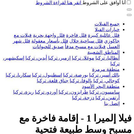
أنا أوافق على الشروط
انقر هنا لقراءة الشروط
جميع الفيلات
خيارات الفيلا
فلل عائلية كبيرة
فلل فاخرة
فلل واجهة بحرية
فيلات مع
جاكوزي
فلل سياحية حلال
فلل بأسعار معقولة
فلل شهر
العسل
فيلات مع مسبح مدفأ
صديق للحيوانات
المناطق الشعبية
أنطاليا، تركيا
موغلا، تركيا
إزمير، تركيا
أيدين، تركيا
إسكيشهير،
تركيا
منطقة مرمرة
بالك أسير، تركيا
بورصة، تركيا
اسطنبول، تركيا
سكاريا، تركيا
كوجالي, تركيا
يالوفا، تركيا
جناق قلعة، تركيا
منطقة البحر الأسود
سامسون، تركيا
طرابزون، تركيا
أوردو، تركيا
ريزة، تركيا
أرتفين، تركيا
دزجة، تركيا
إتصل بنا
فيلا إلميرا 1 - إقامة فاخرة مع
مسبح وسط طبيعة فتحية