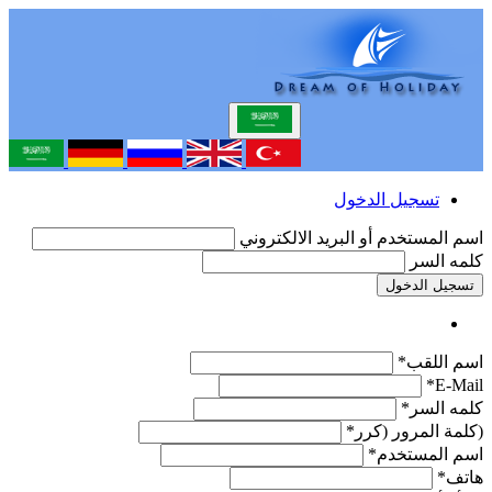
تسجيل الدخول
اسم المستخدم أو البريد الالكتروني
كلمه السر
تسجيل الدخول
اسم اللقب*
E-Mail*
كلمه السر*
(كلمة المرور (كرر*
اسم المستخدم*
هاتف*