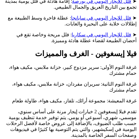
➤
فلل للإيجار اليومي في بورصة
: إقامة هادئة في فلل يومية بمدينة
تجمع بين التاريخ العريق والجمال الطبيعي.
➤
فلل للإيجار اليومي في سابانجا
: عطلة فاخرة وسط الطبيعة مع
إطلالات خلابة على البحيرة والغابات.
➤
فلل للإيجار اليومي في سكاريا
: فلل مريحة وخاصة تقع في
أحضان الطبيعة لقضاء عطلة هادئة ومميزة.
فيلا إيسغوفين - الغرف والمميزات
غرفة النوم الأولى: سرير مزدوج كبير، خزانة ملابس، مكيف هواء،
حمام مشترك
غرفة النوم الثانية: سريران مفردان، خزانة ملابس، مكيف هواء،
حمام مشترك
غرفة المعيشة: مجموعة أرائك، تلفاز، مكيف هواء، طاولة طعام
تقدم فيلا إيسغوفين 2 خيارات إيجار مرنة على أساس سنوي،
موسمي، شهري، أسبوعي أو يومي. يتم توفير خدمة تنظيف يومية
حسب طلب الضيوف، بالإضافة إلى عروض خاصة لأفضل الرحلات
اليومية في إسكيشهير، والتي يتم التوصية بها كثيرًا في فيديوهات
وصفحات السفر الخاصة بالمدينة.