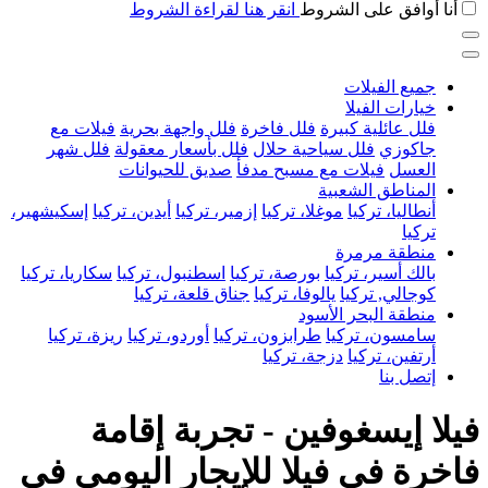
أنا أوافق على الشروط
انقر هنا لقراءة الشروط
جميع الفيلات
خيارات الفيلا
فلل عائلية كبيرة
فلل فاخرة
فلل واجهة بحرية
فيلات مع
جاكوزي
فلل سياحية حلال
فلل بأسعار معقولة
فلل شهر
العسل
فيلات مع مسبح مدفأ
صديق للحيوانات
المناطق الشعبية
أنطاليا، تركيا
موغلا، تركيا
إزمير، تركيا
أيدين، تركيا
إسكيشهير،
تركيا
منطقة مرمرة
بالك أسير، تركيا
بورصة، تركيا
اسطنبول، تركيا
سكاريا، تركيا
كوجالي, تركيا
يالوفا، تركيا
جناق قلعة، تركيا
منطقة البحر الأسود
سامسون، تركيا
طرابزون، تركيا
أوردو، تركيا
ريزة، تركيا
أرتفين، تركيا
دزجة، تركيا
إتصل بنا
فيلا إيسغوفين - تجربة إقامة
فاخرة في فيلا للإيجار اليومي في