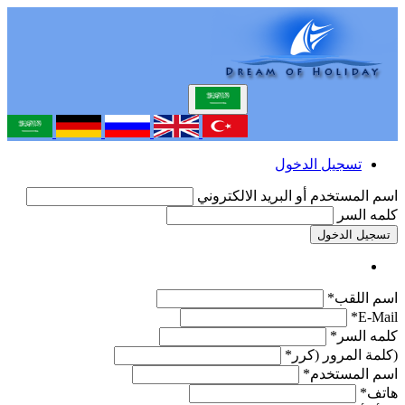
تسجيل الدخول
اسم المستخدم أو البريد الالكتروني
كلمه السر
تسجيل الدخول
اسم اللقب*
E-Mail*
كلمه السر*
(كلمة المرور (كرر*
اسم المستخدم*
هاتف*