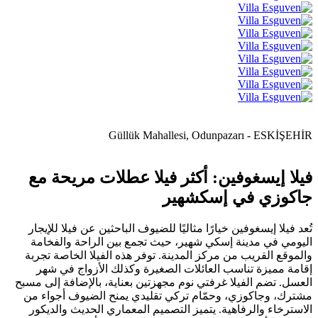
Güllük Mahallesi, Odunpazarı - ESKİŞEHİR
فيلا إيسغوفين: أكثر فيلا عطلات مريحة مع
جاكوزي في إسكشهير
تُعد فيلا إيسغوفين خيارًا مثاليًا للضيوف الباحثين عن فيلا للإيجار
اليومي في مدينة إسكي شهير، حيث تجمع بين الراحة والفخامة
والموقع القريب من مركز المدينة. توفر هذه الفيلا الخاصة تجربة
إقامة مميزة تناسب العائلات الصغيرة وكذلك الأزواج في شهر
العسل. تضم الفيلا غرفتي نوم مجهزتين بعناية، بالإضافة إلى مسبح
مشترك، وجاكوزي، وحمّام تركي تقليدي يمنح الضيوف أجواء من
الاسترخاء والرفاهية. يتميز التصميم المعماري الحديث والديكور