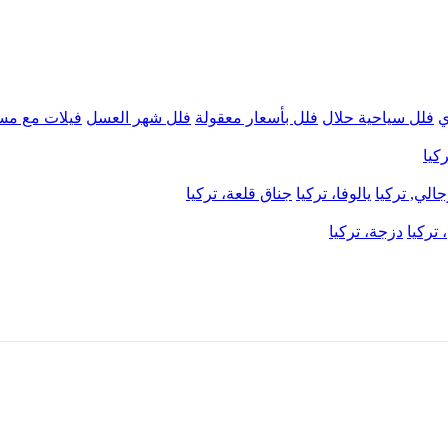
ي
فلل سياحية حلال
فلل بأسعار معقولة
فلل شهر العسل
فيلات مع مس
كيا
الي, تركيا
يالوفا، تركيا
جناق قلعة، تركيا
 تركيا
دزجة، تركيا