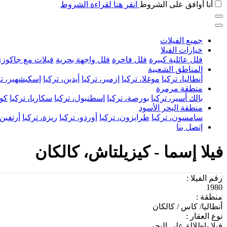
أنا أوافق على الشروط
انقر هنا لقراءة الشروط
جميع الفيلات
خيارات الفيلا
فلل عائلية كبيرة
فلل فاخرة
فلل واجهة بحرية
فيلات مع جاكوز
المناطق الشعبية
أنطاليا، تركيا
موغلا، تركيا
إزمير، تركيا
أيدين، تركيا
إسكيشهير، تر
منطقة مرمرة
بالك أسير، تركيا
بورصة، تركيا
اسطنبول، تركيا
سكاريا، تركيا
كوج
منطقة البحر الأسود
سامسون، تركيا
طرابزون، تركيا
أوردو، تركيا
ريزة، تركيا
أرتفين،
إتصل بنا
فيلا إسما - كيزيلتاش، كالكان
رقم الفيلا :
1980
منطقة :
أنطاليا/ كاس / كالكان
نوع العقار :
فيلا بإطلالة على البحر