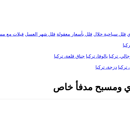
ي
فلل سياحية حلال
فلل بأسعار معقولة
فلل شهر العسل
فيلات مع مس
كيا
الي, تركيا
يالوفا، تركيا
جناق قلعة، تركيا
 تركيا
دزجة، تركيا
وزي ومسبح مدفأ خاص