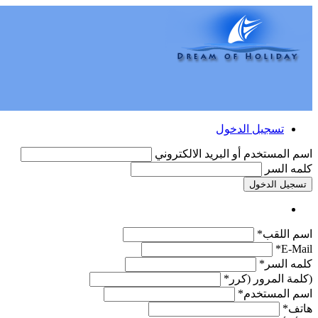
تسجيل الدخول
اسم المستخدم أو البريد الالكتروني
كلمه السر
تسجيل الدخول
اسم اللقب*
E-Mail*
كلمه السر*
(كلمة المرور (كرر*
اسم المستخدم*
هاتف*