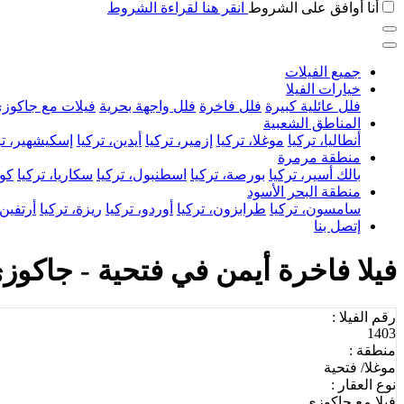
أنا أوافق على الشروط
انقر هنا لقراءة الشروط
جميع الفيلات
خيارات الفيلا
فلل عائلية كبيرة
فلل فاخرة
فلل واجهة بحرية
فيلات مع جاكوز
المناطق الشعبية
أنطاليا، تركيا
موغلا، تركيا
إزمير، تركيا
أيدين، تركيا
إسكيشهير، تر
منطقة مرمرة
بالك أسير، تركيا
بورصة، تركيا
اسطنبول، تركيا
سكاريا، تركيا
كوج
منطقة البحر الأسود
سامسون، تركيا
طرابزون، تركيا
أوردو، تركيا
ريزة، تركيا
أرتفين،
إتصل بنا
فيلا فاخرة أيمن في فتحية - جاك
رقم الفيلا :
1403
منطقة :
موغلا/ فتحية
نوع العقار :
فيلا مع جاكوزي