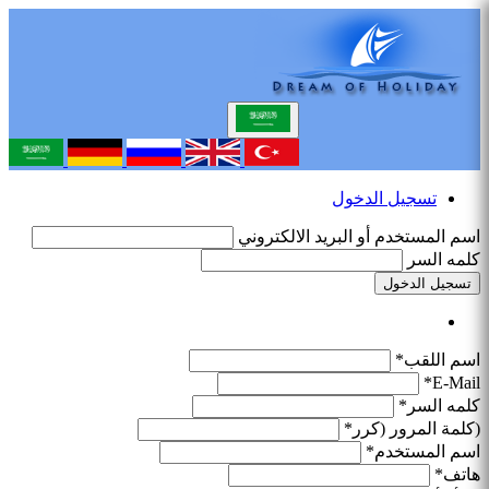
تسجيل الدخول
اسم المستخدم أو البريد الالكتروني
كلمه السر
تسجيل الدخول
اسم اللقب*
E-Mail*
كلمه السر*
(كلمة المرور (كرر*
اسم المستخدم*
هاتف*