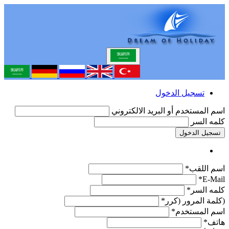
تسجيل الدخول
اسم المستخدم أو البريد الالكتروني
كلمه السر
تسجيل الدخول
اسم اللقب*
E-Mail*
كلمه السر*
(كلمة المرور (كرر*
اسم المستخدم*
هاتف*