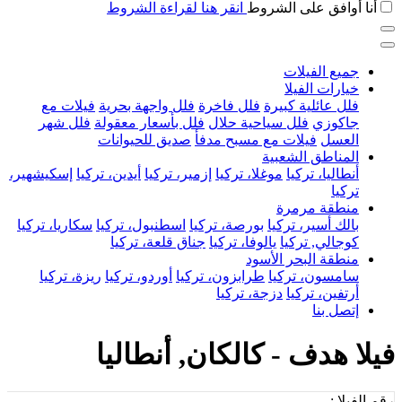
أنا أوافق على الشروط
انقر هنا لقراءة الشروط
جميع الفيلات
خيارات الفيلا
فلل عائلية كبيرة
فلل فاخرة
فلل واجهة بحرية
فيلات مع
جاكوزي
فلل سياحية حلال
فلل بأسعار معقولة
فلل شهر
العسل
فيلات مع مسبح مدفأ
صديق للحيوانات
المناطق الشعبية
أنطاليا، تركيا
موغلا، تركيا
إزمير، تركيا
أيدين، تركيا
إسكيشهير،
تركيا
منطقة مرمرة
بالك أسير، تركيا
بورصة، تركيا
اسطنبول، تركيا
سكاريا، تركيا
كوجالي, تركيا
يالوفا، تركيا
جناق قلعة، تركيا
منطقة البحر الأسود
سامسون، تركيا
طرابزون، تركيا
أوردو، تركيا
ريزة، تركيا
أرتفين، تركيا
دزجة، تركيا
إتصل بنا
فيلا هدف - كالكان, أنطاليا
رقم الفيلا :