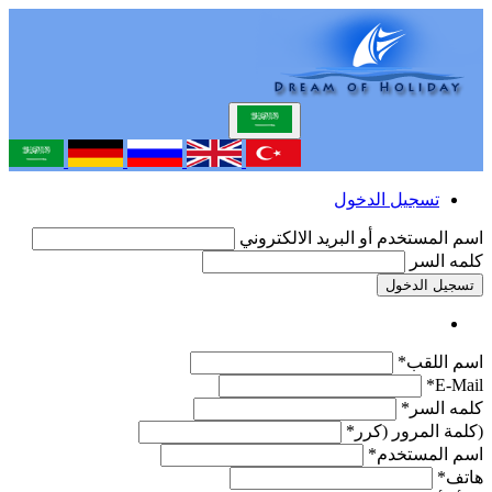
تسجيل الدخول
اسم المستخدم أو البريد الالكتروني
كلمه السر
تسجيل الدخول
اسم اللقب*
E-Mail*
كلمه السر*
(كلمة المرور (كرر*
اسم المستخدم*
هاتف*