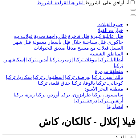
أنا أوافق على الشروط
انقر هنا لقراءة الشروط
جميع الفيلات
خيارات الفيلا
فلل عائلية كبيرة
فلل فاخرة
فلل واجهة بحرية
فيلات مع
جاكوزي
فلل سياحية حلال
فلل بأسعار معقولة
فلل شهر
العسل
فيلات مع مسبح مدفأ
صديق للحيوانات
المناطق الشعبية
أنطاليا، تركيا
موغلا، تركيا
إزمير، تركيا
أيدين، تركيا
إسكيشهير،
تركيا
منطقة مرمرة
بالك أسير، تركيا
بورصة، تركيا
اسطنبول، تركيا
سكاريا، تركيا
كوجالي, تركيا
يالوفا، تركيا
جناق قلعة، تركيا
منطقة البحر الأسود
سامسون، تركيا
طرابزون، تركيا
أوردو، تركيا
ريزة، تركيا
أرتفين، تركيا
دزجة، تركيا
إتصل بنا
فيلا إكلال - كالكان، كاش
رقم الفيلا :