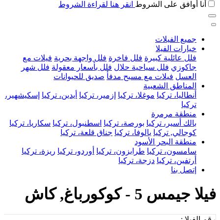
أنا أوافق على الشروط
انقر هنا لقراءة الشروط
جميع الفيلات
خيارات الفيلا
فلل عائلية كبيرة
فلل فاخرة
فلل واجهة بحرية
فيلات مع
جاكوزي
فلل سياحية حلال
فلل بأسعار معقولة
فلل شهر
العسل
فيلات مع مسبح مدفأ
صديق للحيوانات
المناطق الشعبية
أنطاليا، تركيا
موغلا، تركيا
إزمير، تركيا
أيدين، تركيا
إسكيشهير،
تركيا
منطقة مرمرة
بالك أسير، تركيا
بورصة، تركيا
اسطنبول، تركيا
سكاريا، تركيا
كوجالي, تركيا
يالوفا، تركيا
جناق قلعة، تركيا
منطقة البحر الأسود
سامسون، تركيا
طرابزون، تركيا
أوردو، تركيا
ريزة، تركيا
أرتفين، تركيا
دزجة، تركيا
إتصل بنا
فيلا جيمس 5 - كوكورباغ, كاش
رقم الفيلا :