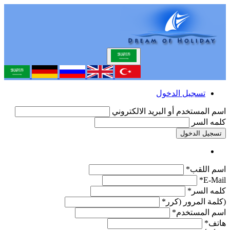
تسجيل الدخول
اسم المستخدم أو البريد الالكتروني
كلمه السر
تسجيل الدخول
اسم اللقب*
E-Mail*
كلمه السر*
(كلمة المرور (كرر*
اسم المستخدم*
هاتف*