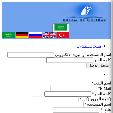
تسجيل الدخول
اسم المستخدم أو البريد الالكتروني
كلمه السر
تسجيل الدخول
اسم اللقب*
E-Mail*
كلمه السر*
(كلمة المرور (كرر*
اسم المستخدم*
هاتف*