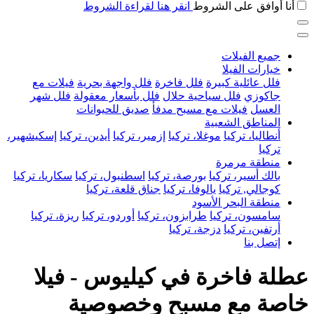
أنا أوافق على الشروط
انقر هنا لقراءة الشروط
جميع الفيلات
خيارات الفيلا
فلل عائلية كبيرة
فلل فاخرة
فلل واجهة بحرية
فيلات مع
جاكوزي
فلل سياحية حلال
فلل بأسعار معقولة
فلل شهر
العسل
فيلات مع مسبح مدفأ
صديق للحيوانات
المناطق الشعبية
أنطاليا، تركيا
موغلا، تركيا
إزمير، تركيا
أيدين، تركيا
إسكيشهير،
تركيا
منطقة مرمرة
بالك أسير، تركيا
بورصة، تركيا
اسطنبول، تركيا
سكاريا، تركيا
كوجالي, تركيا
يالوفا، تركيا
جناق قلعة، تركيا
منطقة البحر الأسود
سامسون، تركيا
طرابزون، تركيا
أوردو، تركيا
ريزة، تركيا
أرتفين، تركيا
دزجة، تركيا
إتصل بنا
عطلة فاخرة في كيليوس - فيلا
خاصة مع مسبح وخصوصية