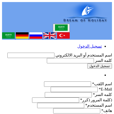
تسجيل الدخول
اسم المستخدم أو البريد الالكتروني
كلمه السر
تسجيل الدخول
اسم اللقب*
E-Mail*
كلمه السر*
(كلمة المرور (كرر*
اسم المستخدم*
هاتف*