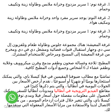
1. غرفة نوم: 1 سرير مزدوج وخزانة ملابس وطاولة زينة وتكييف
وحمام.
2. غرفة النوم: يوجد سرير مفرد واحد وخزانة ملابس وطاولة زينة
ومكيف هواء.
3. غرفة نوم: 1 سرير مزدوج وخزانة ملابس وطاولة زينة وتكييف
وحمام.
غرفة المعيشة: هناك مجموعة جلوس وطاولة طعام وتلفزيون إل
سي دي وجهاز استقبال قنوات فضائية ومشغل دي في دي ومخرج
من غرفة المعيشة إلى المسبح ومرحاض للاستخدام المشترك.
المطبخ: ثلاجة وغسالة صحون وطقم مدمج وفرن ميكروويف وغلاية
وطقم عشاء لـ 6 أشخاص وجميع أدوات المطبخ كافية.
تماشيًا مع مطالب ضيوفنا المقيمين في فيلا كيسلا باي، والتي يمكنك
استئجارها يوميًا أو شهريًا أو أسبوعيًا ، نقدم أرخص الأسعار بين
الجولات اليومية في أنطاليا ، والتي يتم ذكرها كثيرًا في
مقاطع
الفيديو الترويجية في أنطاليا
ومدونات أنطاليا للسفر. يمكنك
الحصول على معلومات مفصلة حول أسعار فيلا ومدى توفر فيلا
كيسلا باي، والتي تتغير خلال فترات ازدحام الموسم ، من مركز
الاتصال لدينا والاستفادة من مزايا الأسعار المعقولة التي سنقدمها
لك.