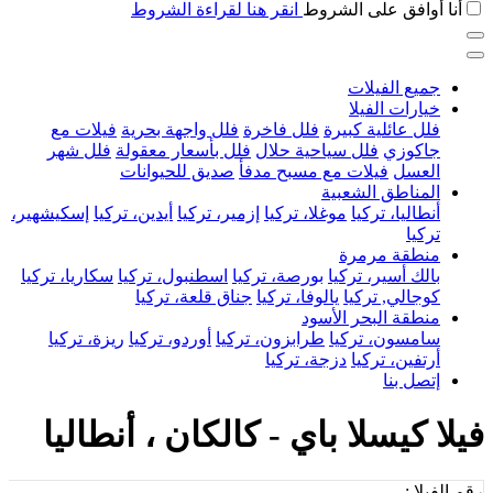
أنا أوافق على الشروط
انقر هنا لقراءة الشروط
جميع الفيلات
خيارات الفيلا
فلل عائلية كبيرة
فلل فاخرة
فلل واجهة بحرية
فيلات مع
جاكوزي
فلل سياحية حلال
فلل بأسعار معقولة
فلل شهر
العسل
فيلات مع مسبح مدفأ
صديق للحيوانات
المناطق الشعبية
أنطاليا، تركيا
موغلا، تركيا
إزمير، تركيا
أيدين، تركيا
إسكيشهير،
تركيا
منطقة مرمرة
بالك أسير، تركيا
بورصة، تركيا
اسطنبول، تركيا
سكاريا، تركيا
كوجالي, تركيا
يالوفا، تركيا
جناق قلعة، تركيا
منطقة البحر الأسود
سامسون، تركيا
طرابزون، تركيا
أوردو، تركيا
ريزة، تركيا
أرتفين، تركيا
دزجة، تركيا
إتصل بنا
فيلا كيسلا باي - كالكان ، أنطاليا
رقم الفيلا :