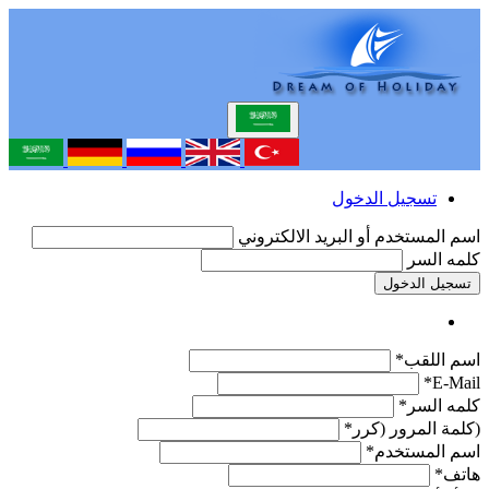
تسجيل الدخول
اسم المستخدم أو البريد الالكتروني
كلمه السر
تسجيل الدخول
اسم اللقب*
E-Mail*
كلمه السر*
(كلمة المرور (كرر*
اسم المستخدم*
هاتف*