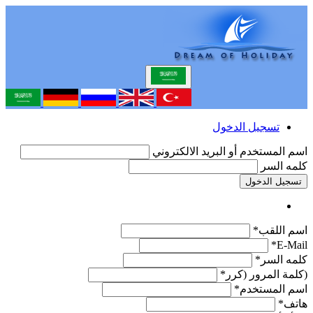
تسجيل الدخول
اسم المستخدم أو البريد الالكتروني
كلمه السر
تسجيل الدخول
اسم اللقب*
E-Mail*
كلمه السر*
(كلمة المرور (كرر*
اسم المستخدم*
هاتف*