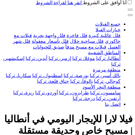
أنا أوافق على الشروط
انقر هنا لقراءة الشروط
جميع الفيلات
خيارات الفيلا
فلل عائلية كبيرة
فلل فاخرة
فلل واجهة بحرية
فيلات مع
جاكوزي
فلل سياحية حلال
فلل بأسعار معقولة
فلل شهر
العسل
فيلات مع مسبح مدفأ
صديق للحيوانات
المناطق الشعبية
أنطاليا، تركيا
موغلا، تركيا
إزمير، تركيا
أيدين، تركيا
إسكيشهير،
تركيا
منطقة مرمرة
بالك أسير، تركيا
بورصة، تركيا
اسطنبول، تركيا
سكاريا، تركيا
كوجالي, تركيا
يالوفا، تركيا
جناق قلعة، تركيا
منطقة البحر الأسود
سامسون، تركيا
طرابزون، تركيا
أوردو، تركيا
ريزة، تركيا
أرتفين، تركيا
دزجة، تركيا
إتصل بنا
فيلا لارا للإيجار اليومي في أنطاليا
| مسبح خاص وحديقة مستقلة