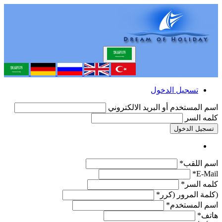
تسجيل الدخول
اسم المستخدم أو البريد الالكتروني
كلمه السر
تسجيل الدخول
اسم اللقب*
E-Mail*
كلمه السر*
(كلمة المرور (كرر*
اسم المستخدم*
هاتف*