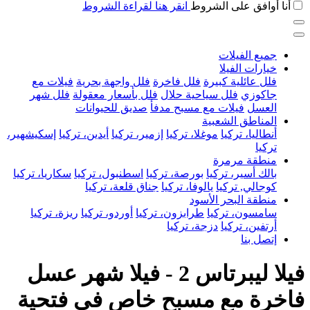
أنا أوافق على الشروط
انقر هنا لقراءة الشروط
جميع الفيلات
خيارات الفيلا
فلل عائلية كبيرة
فلل فاخرة
فلل واجهة بحرية
فيلات مع
جاكوزي
فلل سياحية حلال
فلل بأسعار معقولة
فلل شهر
العسل
فيلات مع مسبح مدفأ
صديق للحيوانات
المناطق الشعبية
أنطاليا، تركيا
موغلا، تركيا
إزمير، تركيا
أيدين، تركيا
إسكيشهير،
تركيا
منطقة مرمرة
بالك أسير، تركيا
بورصة، تركيا
اسطنبول، تركيا
سكاريا، تركيا
كوجالي, تركيا
يالوفا، تركيا
جناق قلعة، تركيا
منطقة البحر الأسود
سامسون، تركيا
طرابزون، تركيا
أوردو، تركيا
ريزة، تركيا
أرتفين، تركيا
دزجة، تركيا
إتصل بنا
فيلا ليبرتاس 2 - فيلا شهر عسل
فاخرة مع مسبح خاص في فتحية