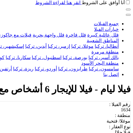
أنا أوافق على الشروط
انقر هنا لقراءة الشروط
جميع الفيلات
خيارات الفيلا
فلل عائلية كبيرة
فلل فاخرة
فلل واجهة بحرية
فيلات مع جاكوز
المناطق الشعبية
أنطاليا، تركيا
موغلا، تركيا
إزمير، تركيا
أيدين، تركيا
إسكيشهير، تر
منطقة مرمرة
بالك أسير، تركيا
بورصة، تركيا
اسطنبول، تركيا
سكاريا، تركيا
كوج
منطقة البحر الأسود
سامسون، تركيا
طرابزون، تركيا
أوردو، تركيا
ريزة، تركيا
أرتفين،
إتصل بنا
فيلا ليام - فيلا للإيجار 6 أشخاص مع مسبح خاص في فتحية
رقم الفيلا :
1634
منطقة :
موغلا/ فتحية
نوع العقار :
فيلا حلال