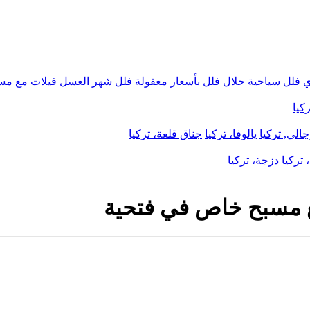
ي
فلل سياحية حلال
فلل بأسعار معقولة
فلل شهر العسل
فيلات مع مس
كيا
الي, تركيا
يالوفا، تركيا
جناق قلعة، تركيا
 تركيا
دزجة، تركيا