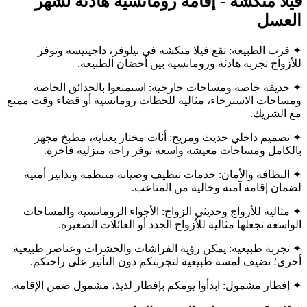
فيلا منكشه - إقامة رومانسية هادئة لشهر
العسل
✦ قرب الطبيعة: تقع فيلا منكشه في نيلوفر، داجينيسه وتوفر
للأزواج تجربة هادئة ورومانسية بين أحضان الطبيعة.
✦ حديقة خاصة ومساحات خارجية: استمتعوا بالحدائق الخاصة
ومساحات الاسترخاء، مثالية للحظات رومانسية أو قضاء وقت ممتع
مع الشريك.
✦ تصميم داخلي حديث ومريح: أثاث مختار بعناية، مطبخ مجهز
بالكامل ومساحات معيشة واسعة توفر راحة منزلية فاخرة.
✦ النظافة والأمان: خدمات تنظيف وصيانة منتظمة وتدابير أمنية
لضمان إقامة آمنة وخالية من المتاعب.
✦ مثالية للأزواج وحديثي الزواج: الأجواء الرومانسية والمساحات
الواسعة تجعلها مثالية للأزواج الجدد أو العائلات الصغيرة.
✦ تجربة طبيعية: يمكن رؤية الفراشات والحشرات وعناصر طبيعية
أخرى؛ تضيف لمسة طبيعية لتجربتكم دون التأثير على راحتكم.
✦ إفطار مشمول: ابدأوا يومكم بإفطار لذيذ، مشمول ضمن الإقامة.