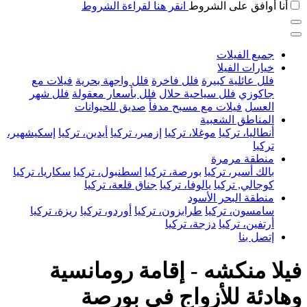
أنا أوافق على الشروط
انقر هنا لقراءة الشروط
جميع الفيلات
خيارات الفيلا
فلل عائلية كبيرة
فلل فاخرة
فلل واجهة بحرية
فيلات مع
جاكوزي
فلل سياحية حلال
فلل بأسعار معقولة
فلل شهر
العسل
فيلات مع مسبح مدفأ
صديق للحيوانات
المناطق الشعبية
أنطاليا، تركيا
موغلا، تركيا
إزمير، تركيا
أيدين، تركيا
إسكيشهير،
تركيا
منطقة مرمرة
بالك أسير، تركيا
بورصة، تركيا
اسطنبول، تركيا
سكاريا، تركيا
كوجالي, تركيا
يالوفا، تركيا
جناق قلعة، تركيا
منطقة البحر الأسود
سامسون، تركيا
طرابزون، تركيا
أوردو، تركيا
ريزة، تركيا
أرتفين، تركيا
دزجة، تركيا
إتصل بنا
فيلا منكشه - إقامة رومانسية
وهادئة للأزواج في بورصة