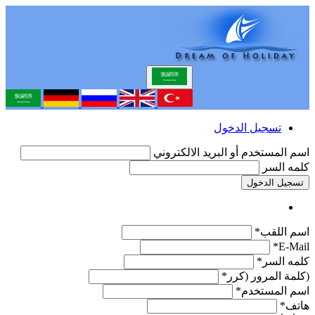
تسجيل الدخول
اسم المستخدم أو البريد الالكتروني
كلمه السر
تسجيل الدخول
اسم اللقب*
E-Mail*
كلمه السر*
(كلمة المرور (كرر*
اسم المستخدم*
هاتف*