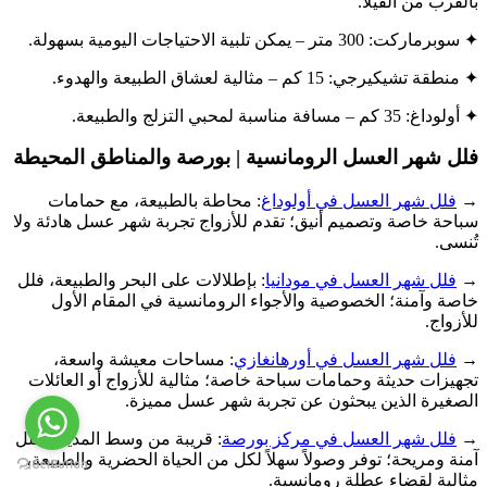
بالقرب من الفيلا.
✦ سوبرماركت: 300 متر – يمكن تلبية الاحتياجات اليومية بسهولة.
✦ منطقة تشيكيرجي: 15 كم – مثالية لعشاق الطبيعة والهدوء.
✦ أولوداغ: 35 كم – مسافة مناسبة لمحبي التزلج والطبيعة.
فلل شهر العسل الرومانسية | بورصة والمناطق المحيطة
→
فلل شهر العسل في أولوداغ
: محاطة بالطبيعة، مع حمامات
سباحة خاصة وتصميم أنيق؛ تقدم للأزواج تجربة شهر عسل هادئة ولا
تُنسى.
→
فلل شهر العسل في مودانيا
: بإطلالات على البحر والطبيعة، فلل
خاصة وآمنة؛ الخصوصية والأجواء الرومانسية في المقام الأول
للأزواج.
→
فلل شهر العسل في أورهانغازي
: مساحات معيشة واسعة،
تجهيزات حديثة وحمامات سباحة خاصة؛ مثالية للأزواج أو العائلات
الصغيرة الذين يبحثون عن تجربة شهر عسل مميزة.
→
فلل شهر العسل في مركز بورصة
: قريبة من وسط المدينة، فلل
آمنة ومريحة؛ توفر وصولاً سهلاً لكل من الحياة الحضرية والطبيعة،
مثالية لقضاء عطلة رومانسية.