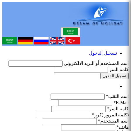
تسجيل الدخول
اسم المستخدم أو البريد الالكتروني
كلمه السر
تسجيل الدخول
اسم اللقب*
E-Mail*
كلمه السر*
(كلمة المرور (كرر*
اسم المستخدم*
هاتف*