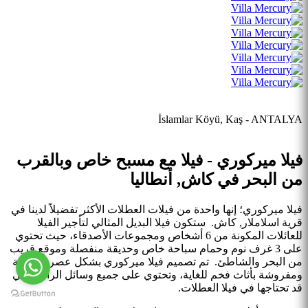
İslamlar Köyü, Kaş - ANTALYA
فيلا ميركوري - فيلا مع مسبح خاص وبالقرب
من البحر في كاش, أنطاليا
فيلا ميركوري؛ إنها واحدة من فيلات العطلات الأكثر تفضيلاً لدينا في
قرية اسلاملار, كاش. ستكون فيلا البديل المثالي لتأجير الفيلا
للعائلات المكونة من 6 أشخاص ومجموعات الأصدقاء، حيث تحتوي
على 3 غرف نوم وحمام سباحة خاص وحديقة منفصلة وموقع قريب
من البحر والشاطئ. تم تصميم فيلا ميركوري بشكل عصري للغاية
ومفروشة بأثاث فخم للغاية، وتحتوي على جميع وسائل الراحة التي
قد تحتاجها في فيلا العطلات.