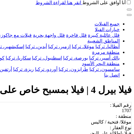
أنا أوافق على الشروط
انقر هنا لقراءة الشروط
جميع الفيلات
خيارات الفيلا
فلل عائلية كبيرة
فلل فاخرة
فلل واجهة بحرية
فيلات مع جاكوز
المناطق الشعبية
أنطاليا، تركيا
موغلا، تركيا
إزمير، تركيا
أيدين، تركيا
إسكيشهير، تر
منطقة مرمرة
بالك أسير، تركيا
بورصة، تركيا
اسطنبول، تركيا
سكاريا، تركيا
كوج
منطقة البحر الأسود
سامسون، تركيا
طرابزون، تركيا
أوردو، تركيا
ريزة، تركيا
أرتفين،
إتصل بنا
فيلا بيرل 4 | فيلا بمسبح خاص على شاطئ البحر في فتحية
رقم الفيلا :
1707
منطقة :
موغلا/ فتحية / كاليس
نوع العقار :
فيلا بإطلالة على البحر