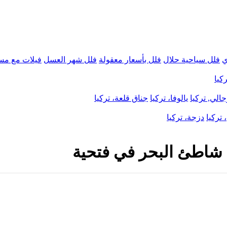
ي
فلل سياحية حلال
فلل بأسعار معقولة
فلل شهر العسل
فيلات مع مس
كيا
الي, تركيا
يالوفا، تركيا
جناق قلعة، تركيا
 تركيا
دزجة، تركيا