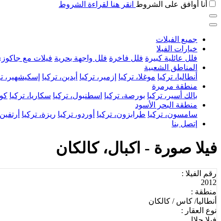
أنا أوافق على الشروط
انقر هنا لقراءة الشروط
جميع الفيلات
خيارات الفيلا
فلل عائلية كبيرة
فلل فاخرة
فلل واجهة بحرية
فيلات مع جاكوز
المناطق الشعبية
أنطاليا، تركيا
موغلا، تركيا
إزمير، تركيا
أيدين، تركيا
إسكيشهير، تر
منطقة مرمرة
بالك أسير، تركيا
بورصة، تركيا
اسطنبول، تركيا
سكاريا، تركيا
كوج
منطقة البحر الأسود
سامسون، تركيا
طرابزون، تركيا
أوردو، تركيا
ريزة، تركيا
أرتفين،
إتصل بنا
فيلا صورة - اكبال، كالكان
رقم الفيلا :
2012
منطقة :
أنطاليا/ كاس / كالكان
نوع العقار :
فيلا حلال