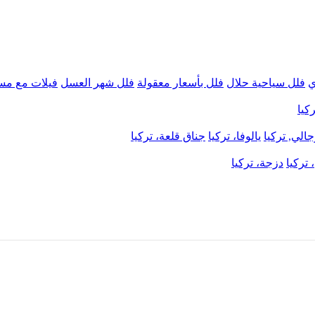
ي
فلل سياحية حلال
فلل بأسعار معقولة
فلل شهر العسل
فيلات مع مس
كيا
الي, تركيا
يالوفا، تركيا
جناق قلعة، تركيا
 تركيا
دزجة، تركيا