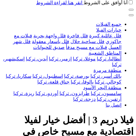
أنا أوافق على الشروط
انقر هنا لقراءة الشروط
جميع الفيلات
خيارات الفيلا
فلل عائلية كبيرة
فلل فاخرة
فلل واجهة بحرية
فيلات مع
جاكوزي
فلل سياحية حلال
فلل بأسعار معقولة
فلل شهر
العسل
فيلات مع مسبح مدفأ
صديق للحيوانات
المناطق الشعبية
أنطاليا، تركيا
موغلا، تركيا
إزمير، تركيا
أيدين، تركيا
إسكيشهير،
تركيا
منطقة مرمرة
بالك أسير، تركيا
بورصة، تركيا
اسطنبول، تركيا
سكاريا، تركيا
كوجالي, تركيا
يالوفا، تركيا
جناق قلعة، تركيا
منطقة البحر الأسود
سامسون، تركيا
طرابزون، تركيا
أوردو، تركيا
ريزة، تركيا
أرتفين، تركيا
دزجة، تركيا
إتصل بنا
فيلا دريم 3 | أفضل خيار لفيلا
اقتصادية مع مسبح خاص في