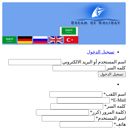
تسجيل الدخول
اسم المستخدم أو البريد الالكتروني
كلمه السر
تسجيل الدخول
اسم اللقب*
E-Mail*
كلمه السر*
(كلمة المرور (كرر*
اسم المستخدم*
هاتف*