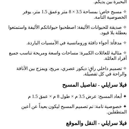
البحيرة بين يديكم.
✧ مسبح خاص: بمساحة 3.5 × 8 متر وعمق 1.5 متر، يوفر
الخصوصية التامة.
✧ صديقة للحيوانات الأليفة: اصطحبوا حيواناتكم الأليفة واستمتعوا
بعطلة بلا قيود.
✧ مدفأة: أجواء دافئة ورومانسية في الأمسيات الباردة.
✧ مثالية للعائلات الكبيرة: مساحات واسعة ومريحة تناسب جميع
أفراد العائلة.
✧ تصميم داخلي راقٍ: ديكور عصري، مريح، ويمزج بين الأناقة
والراحة في كل تفصيلة.
فيلا سرايلي - تفاصيل المسبح
✦ أبعاد المسبح: عرض 3.5 م × طول 8 م × عمق 1.5 م
✦ خصوصية تامة: تم تصميم المسبح ليكون بعيداً عن أعين
المتطفلين.
فيلا سرايلي - النقل والموقع