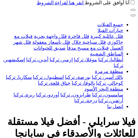
أنا أوافق على الشروط
انقر هنا لقراءة الشروط
جميع الفيلات
خيارات الفيلا
فلل عائلية كبيرة
فلل فاخرة
فلل واجهة بحرية
فيلات مع
جاكوزي
فلل سياحية حلال
فلل بأسعار معقولة
فلل شهر
العسل
فيلات مع مسبح مدفأ
صديق للحيوانات
المناطق الشعبية
أنطاليا، تركيا
موغلا، تركيا
إزمير، تركيا
أيدين، تركيا
إسكيشهير،
تركيا
منطقة مرمرة
بالك أسير، تركيا
بورصة، تركيا
اسطنبول، تركيا
سكاريا، تركيا
كوجالي, تركيا
يالوفا، تركيا
جناق قلعة، تركيا
منطقة البحر الأسود
سامسون، تركيا
طرابزون، تركيا
أوردو، تركيا
ريزة، تركيا
أرتفين، تركيا
دزجة، تركيا
إتصل بنا
فيلا سرايلي - أفضل فيلا مستقلة
للعائلات والأصدقاء في سابانجا