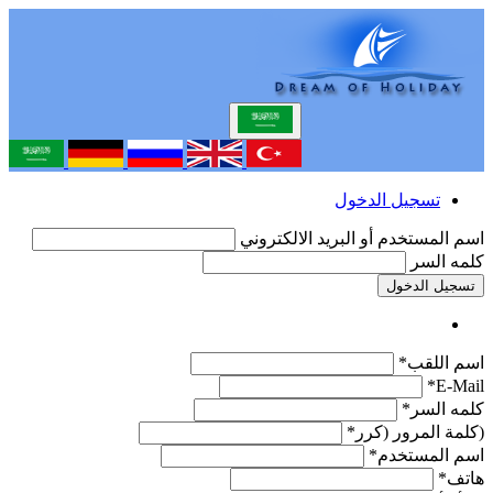
تسجيل الدخول
اسم المستخدم أو البريد الالكتروني
كلمه السر
تسجيل الدخول
اسم اللقب*
E-Mail*
كلمه السر*
(كلمة المرور (كرر*
اسم المستخدم*
هاتف*