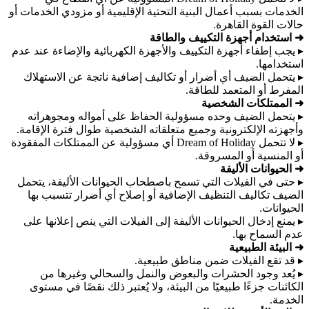
الخدمات بسبب أعمال البنية التحتية الإقليمية أو مزودي الخدمات أو
حالات القوة القاهرة.
➜ استخدام أجهزة التكييف والطاقة
▸ يجب إطفاء أجهزة التكييف والأجهزة الكهربائية والإضاءة عند عدم
استخدامها.
▸ يتحمل الضيف أي أضرار أو تكاليف إضافية ناتجة عن الاستهلاك
المفرط أو المتعمد للطاقة.
➜ الممتلكات الشخصية
▸ يتحمل الضيف وحده مسؤولية الحفاظ على أمواله ومجوهراته
وأجهزته الإلكترونية وجميع متعلقاته الشخصية طوال فترة الإقامة.
▸ لا تتحمل Dream of Holiday أي مسؤولية عن الممتلكات المفقودة
أو المنسية أو المسروقة.
➜ الحيوانات الأليفة
▸ حتى في الفيلات التي تسمح باصطحاب الحيوانات الأليفة، يتحمل
الضيف تكاليف التنظيف الإضافية أو إصلاح أي أضرار تتسبب بها
الحيوانات.
▸ يمنع إدخال الحيوانات الأليفة إلى الفيلات التي ينص إعلانها على
عدم السماح بها.
➜ البيئة الطبيعية
▸ قد تقع الفيلات ضمن مناطق طبيعية.
▸ يُعد وجود الحشرات والبعوض والنمل والسحالي وغيرها من
الكائنات جزءًا طبيعيًا من البيئة، ولا يُعتبر ذلك نقصًا في مستوى
الخدمة.