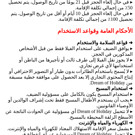
▸ في حال إلغاء الحجز قبل 21 يومًا من تاريخ الوصول، يتم تحصيل
50٪ من إجمالي تكلفة الإقامة.
▸ في حال إلغاء الحجز قبل 10 أيام أو أقل من تاريخ الوصول، يتم
تحصيل 100٪ من إجمالي تكلفة الإقامة.
الأحكام العامة وقواعد الاستخدام
➜ قواعد السلامة والاستخدام
▸ يوافق الضيف على استخدام الفيلا فقط من قبل الأشخاص
المذكورين في الحجز.
▸ لا يجوز نقل الفيلا إلى طرف ثالث أو تأجيرها من الباطن أو
استخدامها لأي غرض تجاري.
▸ لا يُسمح باستخدام الطائرات بدون طيار أو التصوير الاحترافي أو
إنتاج المحتوى التجاري إلا بعد الحصول على موافقة خطية مسبقة
من Dream of Holiday.
➜ استخدام المسبح
▸ استخدام المسبح يكون بالكامل على مسؤولية الضيف.
▸ يجب أن يستخدم الأطفال المسبح فقط تحت إشراف الوالدين أو
الأوصياء القانونيين.
▸ لا تتحمل Dream of Holiday أي مسؤولية عن الحوادث الناتجة عن
الأسطح الزلقة المحيطة بالمسبح.
➜ الكهرباء والمياه والإنترنت
▸ يشمل سعر الإقامة الاستهلاك المعتاد للكهرباء والمياه والإنترنت.
▸ لا تتحمل Dream of Holiday المسؤولية عن أي انقطاع في