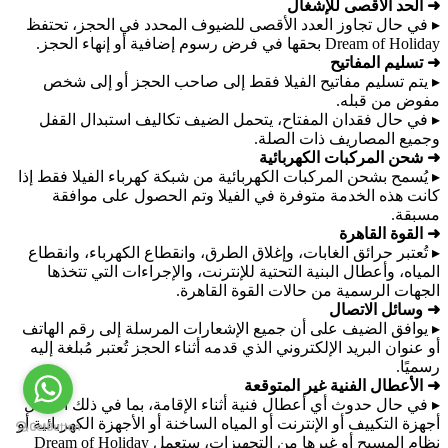
➜ الحد الأقصى للإشغال
▸ في حال تجاوز العدد الأقصى للضيوف المحدد في الحجز، تحتفظ
Dream of Holiday بحقها في فرض رسوم إضافية أو إنهاء الحجز.
➜ تسليم المفاتيح
▸ يتم تسليم مفاتيح الفيلا فقط إلى صاحب الحجز أو إلى شخص
مفوض من قبله.
▸ في حال فقدان المفتاح، يتحمل الضيف تكاليف استبدال القفل
وجميع المصاريف ذات الصلة.
➜ شحن المركبات الكهربائية
▸ يُسمح بشحن المركبات الكهربائية من شبكة كهرباء الفيلا فقط إذا
كانت هذه الخدمة متوفرة في الفيلا وتم الحصول على موافقة
مسبقة.
➜ القوة القاهرة
▸ تُعتبر حرائق الغابات، وإغلاق الطرق، وانقطاع الكهرباء، وانقطاع
المياه، وأعطال البنية التحتية للإنترنت، والإجراءات التي تتخذها
الجهات الرسمية من حالات القوة القاهرة.
➜ وسائل الاتصال
▸ يوافق الضيف على أن جميع الإشعارات المرسلة إلى رقم الهاتف
أو عنوان البريد الإلكتروني الذي قدمه أثناء الحجز تُعتبر مُبلغة إليه
رسميًا.
➜ الأعطال الفنية غير المتوقعة
▸ في حال حدوث أي أعطال فنية أثناء الإقامة، بما في ذلك أعطال
أجهزة التكييف أو الإنترنت أو المياه الساخنة أو الأجهزة الكهربائية أو
نظام المسبح أو غيرها من التجهيزات، ستعمل Dream of Holiday