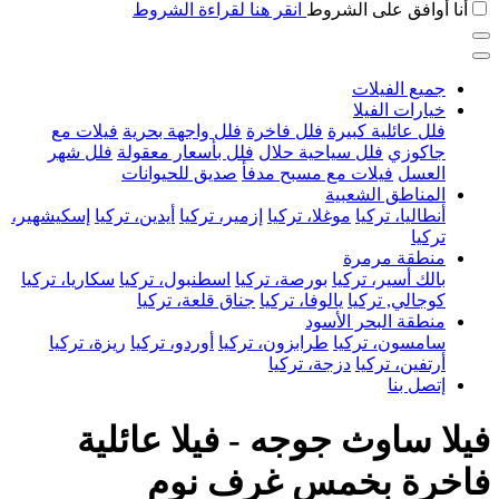
أنا أوافق على الشروط
انقر هنا لقراءة الشروط
جميع الفيلات
خيارات الفيلا
فلل عائلية كبيرة
فلل فاخرة
فلل واجهة بحرية
فيلات مع
جاكوزي
فلل سياحية حلال
فلل بأسعار معقولة
فلل شهر
العسل
فيلات مع مسبح مدفأ
صديق للحيوانات
المناطق الشعبية
أنطاليا، تركيا
موغلا، تركيا
إزمير، تركيا
أيدين، تركيا
إسكيشهير،
تركيا
منطقة مرمرة
بالك أسير، تركيا
بورصة، تركيا
اسطنبول، تركيا
سكاريا، تركيا
كوجالي, تركيا
يالوفا، تركيا
جناق قلعة، تركيا
منطقة البحر الأسود
سامسون، تركيا
طرابزون، تركيا
أوردو، تركيا
ريزة، تركيا
أرتفين، تركيا
دزجة، تركيا
إتصل بنا
فيلا ساوث جوجه - فيلا عائلية
فاخرة بخمس غرف نوم