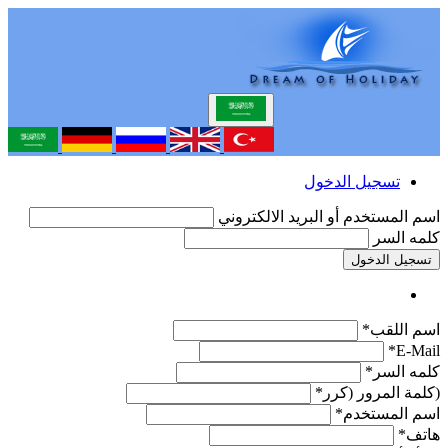
تسجيل الدخول
اسم المستخدم أو البريد الالكتروني
كلمه السر
تسجيل الدخول
اسم اللقب*
E-Mail*
كلمه السر*
(كلمة المرور (كرر*
اسم المستخدم*
هاتف*