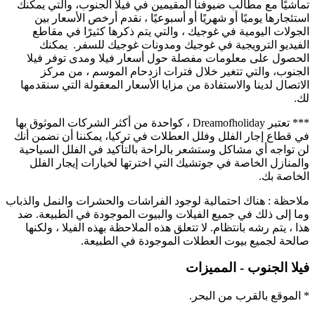
تماشيًا مع مطالب ضيوفنا المقيمين في فيلا الجنوب، والتي يمكنك
استئجارها يوميًا أو شهريًا أو أسبوعيًا ، نقدم أرخص الأسعار بين
الجولات اليومية في غوجيك ، والتي يتم ذكرها كثيرًا في مقاطع
الفيديو الترويجية في غوجيك ومدونات غوجيك للسفر. يمكنك
الحصول على معلومات مفصلة حول أسعار فيلا ومدى توفر فيلا
الجنوب، والتي تتغير خلال فترات ازدحام الموسم ، من مركز
الاتصال لدينا والاستفادة من مزايا الأسعار المعقولة التي سنقدمها
لك.
*** تعتبر Dreamofholiday ، كواحدة من أكثر الشركات الموثوق بها
في قطاع إجار الفلل وفلل العطلات في تركيا، يمكننا أن نضمن أنك
لن تواجه أي مشاكل وستشعر بالراحة بالتأكيد في الفلل السياحية
والمنازل الخاصة في جوتشيك التي اخترتها لخيارات إيجار الفلل
الخاصة بك.
ملاحظة : هناك احتمالية لوجود الفراشات والحشرات والنمل والذباب
وما إلى ذلك في جميع الفيلات والبيوت الموجودة في الطبيعة. ضد
هذا ، يتم رشه بانتظام. لا تتعلق هذه الملاحظة بهذه الفيلا ، ولكنها
صالحة لجميع بيوت العطلات الموجودة في الطبيعة.
فيلا الجنوب - المميزات
* الموقع بالقرب من البحر.