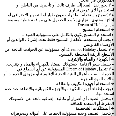
المذكورين في الحجز.
▸ لا يجوز نقل الفيلا إلى طرف ثالث أو تأجيرها من الباطن أو
استخدامها لأي غرض تجاري.
▸ لا يُسمح باستخدام الطائرات بدون طيار أو التصوير الاحترافي أو
إنتاج المحتوى التجاري إلا بعد الحصول على موافقة خطية مسبقة
من Dream of Holiday.
➜ استخدام المسبح
▸ استخدام المسبح يكون بالكامل على مسؤولية الضيف.
▸ يجب أن يستخدم الأطفال المسبح فقط تحت إشراف الوالدين أو
الأوصياء القانونيين.
▸ لا تتحمل Dream of Holiday أي مسؤولية عن الحوادث الناتجة عن
الأسطح الزلقة المحيطة بالمسبح.
➜ الكهرباء والمياه والإنترنت
▸ يشمل سعر الإقامة الاستهلاك المعتاد للكهرباء والمياه والإنترنت.
▸ لا تتحمل Dream of Holiday المسؤولية عن أي انقطاع في
الخدمات بسبب أعمال البنية التحتية الإقليمية أو مزودي الخدمات أو
حالات القوة القاهرة.
➜ استخدام أجهزة التكييف والطاقة
▸ يجب إطفاء أجهزة التكييف والأجهزة الكهربائية والإضاءة عند عدم
استخدامها.
▸ يتحمل الضيف أي أضرار أو تكاليف إضافية ناتجة عن الاستهلاك
المفرط أو المتعمد للطاقة.
➜ الممتلكات الشخصية
▸ يتحمل الضيف وحده مسؤولية الحفاظ على أمواله ومجوهراته