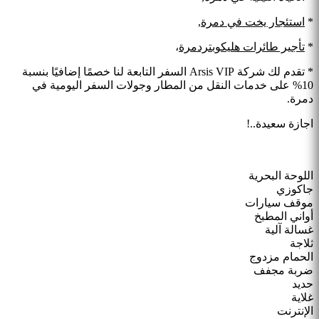
*
استئجار يخت في دمرة
,
*
تأجير طائرات هليكوبتردمرة
،
* تقدم لك شركة Arsis VIP السفر التابعة لنا خصمًا إضافيًا بنسبة
10% على خدمات النقل من المطار وجولات السفر اليومية في
دمرة.
اجازة سعيدة..!
اللوحة البحرية
جاكوزي
موقف سيارات
أواني المطبخ
غسالة آلية
ثلاجة
الحمام مزدوج
ضربة مجفف
حديد
غلاية
الإنترنت