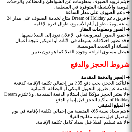
▸ يتم تزويد الضيوف بمعلومات عن الشواطئ والمطاعم والرحلات
اليومية والأنشطة المتوفرة في المنطقة.
➜ دعم الضيوف على مدار الساعة
▸ فريق دعم Dream of Holiday متاح لخدمة الضيوف على مدار 24
ساعة يوميًا، طوال أيام الأسبوع، طوال فترة الإقامة.
➜ الصور ومعلومات العقار
▸ جميع الصور المعروضة في الإعلان تعود إلى الفيلا نفسها.
▸ قد تظهر اختلافات بسيطة في الأثاث أو الديكور نتيجة أعمال
الصيانة أو التجديد الموسمية.
▸ يظل مستوى الراحة وجودة الفيلا كما هو دون تغيير.
شروط الحجز والدفع
➜ الحجز والدفعة المقدمة
▸ لتأكيد الحجز، يجب دفع 35٪ من إجمالي تكلفة الإقامة كدفعة
مقدمة عن طريق التحويل البنكي أو البطاقة الائتمانية.
▸ لا يعتبر الحجز مؤكدًا قبل استلام الدفعة المقدمة، ولا تلتزم Dream
of Holiday بتأكيد الحجز قبل إتمام الدفع.
➜ المبلغ المتبقي
▸ يتم سداد نسبة 65٪ المتبقية من إجمالي تكلفة الإقامة في يوم
الوصول قبل تسليم مفاتيح الفيلا.
▸ لا يتم تسليم الفيلا قبل سداد كامل تكلفة الإقامة.