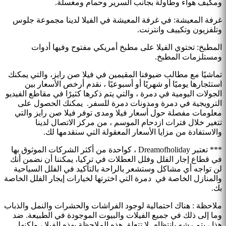
ومكيف هواء وطاولة بجانب السرير وحمام ومغسلة.
غرفة المعيشة: في غرفة المعيشة في الفيلا لدينا مجموعة جلوس
وتلفزيون وتكييف وانترنت.
المطبخ: تحتوي الفيلا على مطبخ أمريكي مفتوح وفيها أدوات
ومستلزمات المطبخ.
تماشيًا مع مطالب ضيوفنا المقيمين في فيلا صن رايز، والتي يمكنك
استئجارها يوميًا أو شهريًا أو أسبوعيًا ، نقدم أرخص الأسعار بين
الجولات اليومية في دمرة ، والتي يتم ذكرها كثيرًا في مقاطع الفيديو
الترويجية في دمرة ومدونات دمرة للسفر. يمكنك الحصول على
معلومات مفصلة حول أسعار فيلا ومدى توفر فيلا صن رايز والتي
تتغير خلال فترات ازدحام الموسم ، من مركز الاتصال لدينا
والاستفادة من مزايا الأسعار المعقولة التي سنقدمها لك.
*** تعتبر Dreamofholiday ، كواحدة من أكثر الشركات الموثوق بها
في قطاع إجار الفلل وفلل العطلات في تركيا، يمكننا أن نضمن أنك
لن تواجه أي مشاكل وستشعر بالراحة بالتأكيد في الفلل السياحية
والمنازل الخاصة في دمرة التي اخترتها لخيارات إيجار الفلل الخاصة
بك.
ملاحظة : هناك احتمالية لوجود الفراشات والحشرات والنمل والذباب
وما إلى ذلك في جميع الفيلات والبيوت الموجودة في الطبيعة. ضد
هذا ، يتم رشه بانتظام. لا تتعلق هذه الملاحظة بهذه الفيلا ، ولكنها