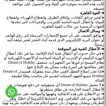
كانت هذه الخدمة متوفرة في الفيلا وتم الحصول على موافقة
مسبقة.
➜ القوة القاهرة
▸ تُعتبر حرائق الغابات، وإغلاق الطرق، وانقطاع الكهرباء، وانقطاع
المياه، وأعطال البنية التحتية للإنترنت، والإجراءات التي تتخذها
الجهات الرسمية من حالات القوة القاهرة.
➜ وسائل الاتصال
▸ يوافق الضيف على أن جميع الإشعارات المرسلة إلى رقم الهاتف
أو عنوان البريد الإلكتروني الذي قدمه أثناء الحجز تُعتبر مُبلغة إليه
رسميًا.
➜ الأعطال الفنية غير المتوقعة
▸ في حال حدوث أي أعطال فنية أثناء الإقامة، بما في ذلك أعطال
أجهزة التكييف أو الإنترنت أو المياه الساخنة أو الأجهزة الكهربائية أو
نظام المسبح أو غيرها من التجهيزات، ستعمل Dream of Holiday
على معالجتها في أسرع وقت ممكن بعد الإبلاغ عنها.
▸ إذا تعذر إصلاح العطل الفني خلال مدة معقولة، فستبذل Dream of
Holiday جميع الجهود الممكنة لتقديم حل مناسب وفقًا لطبيعة
الحالة.
▸ لا تتحمل Dream of Holiday أي مسؤولية عن دفع تعويضات عن
الأعطال الفنية الخارجة عن نطاق سيطرتها.
➜ تم الاطلاع على هذه الاتفاقية وفهمها والموافقة على جميع
أحكامها من قبل الطرفين، وتم اعتمادها إلكترونيًا أو خطيًا. ويقر
الطرفان ويعلنان ويتعهدان بأن جميع أحكام هذه الاتفاقية ملزمة لهما