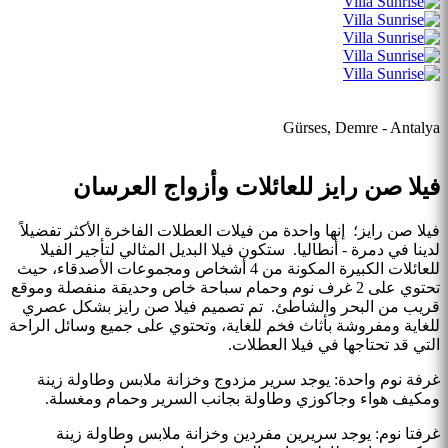
Gürses, Demre - Antalya
فيلا صن رايز للعائلات وأزواج العرسان
فيلا صن رايز؛ إنها واحدة من فيلات العطلات الفاخرة الأكثر تفضيلاً
لدينا في دمرة - أنطاليا. ستكون فيلا البديل المثالي لتأجير الفيلا
للعائلات الكبيرة المكونة من 4 أشخاص ومجموعات الأصدقاء، حيث
تحتوي على 2 غرف نوم وحمام سباحة خاص وحديقة منفصلة وموقع
قريب من البحر والشاطئ. تم تصميم فيلا صن رايز بشكل عصري
للغاية ومفروشة بأثاث فخم للغاية، وتحتوي على جميع وسائل الراحة
التي قد تحتاجها في فيلا العطلات.
غرفة نوم واحدة: يوجد سرير مزدوج وخزانة ملابس وطاولة زينة
ومكيف هواء وجاكوزي وطاولة بجانب السرير وحمام ومغسلة.
غرفتا نوم: يوجد سريرين مفردين وخزانة ملابس وطاولة زينة