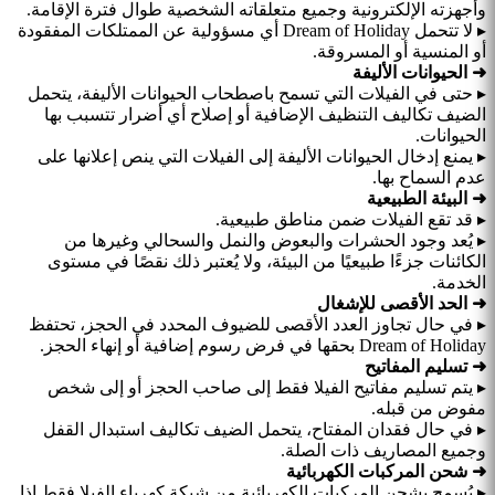
وأجهزته الإلكترونية وجميع متعلقاته الشخصية طوال فترة الإقامة.
▸ لا تتحمل Dream of Holiday أي مسؤولية عن الممتلكات المفقودة
أو المنسية أو المسروقة.
➜ الحيوانات الأليفة
▸ حتى في الفيلات التي تسمح باصطحاب الحيوانات الأليفة، يتحمل
الضيف تكاليف التنظيف الإضافية أو إصلاح أي أضرار تتسبب بها
الحيوانات.
▸ يمنع إدخال الحيوانات الأليفة إلى الفيلات التي ينص إعلانها على
عدم السماح بها.
➜ البيئة الطبيعية
▸ قد تقع الفيلات ضمن مناطق طبيعية.
▸ يُعد وجود الحشرات والبعوض والنمل والسحالي وغيرها من
الكائنات جزءًا طبيعيًا من البيئة، ولا يُعتبر ذلك نقصًا في مستوى
الخدمة.
➜ الحد الأقصى للإشغال
▸ في حال تجاوز العدد الأقصى للضيوف المحدد في الحجز، تحتفظ
Dream of Holiday بحقها في فرض رسوم إضافية أو إنهاء الحجز.
➜ تسليم المفاتيح
▸ يتم تسليم مفاتيح الفيلا فقط إلى صاحب الحجز أو إلى شخص
مفوض من قبله.
▸ في حال فقدان المفتاح، يتحمل الضيف تكاليف استبدال القفل
وجميع المصاريف ذات الصلة.
➜ شحن المركبات الكهربائية
▸ يُسمح بشحن المركبات الكهربائية من شبكة كهرباء الفيلا فقط إذا