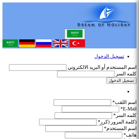
تسجيل الدخول
اسم المستخدم أو البريد الالكتروني
كلمه السر
تسجيل الدخول
اسم اللقب*
E-Mail*
كلمه السر*
(كلمة المرور (كرر*
اسم المستخدم*
هاتف*