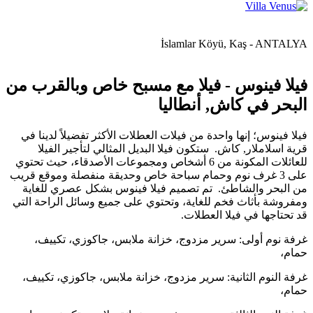
İslamlar Köyü, Kaş - ANTALYA
فيلا فينوس - فيلا مع مسبح خاص وبالقرب من
البحر في كاش, أنطاليا
فيلا فينوس؛ إنها واحدة من فيلات العطلات الأكثر تفضيلاً لدينا في
قرية اسلاملار, كاش. ستكون فيلا البديل المثالي لتأجير الفيلا
للعائلات المكونة من 6 أشخاص ومجموعات الأصدقاء، حيث تحتوي
على 3 غرف نوم وحمام سباحة خاص وحديقة منفصلة وموقع قريب
من البحر والشاطئ. تم تصميم فيلا فينوس بشكل عصري للغاية
ومفروشة بأثاث فخم للغاية، وتحتوي على جميع وسائل الراحة التي
قد تحتاجها في فيلا العطلات.
غرفة نوم أولى: سرير مزدوج، خزانة ملابس، جاكوزي، تكييف،
حمام،
غرفة النوم الثانية: سرير مزدوج، خزانة ملابس، جاكوزي، تكييف،
حمام،