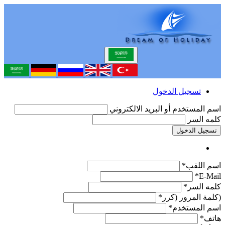
تسجيل الدخول
اسم المستخدم أو البريد الالكتروني
كلمه السر
تسجيل الدخول
اسم اللقب*
E-Mail*
كلمه السر*
(كلمة المرور (كرر*
اسم المستخدم*
هاتف*