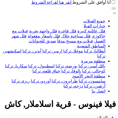
أنا أوافق على الشروط
انقر هنا لقراءة الشروط
جميع الفيلات
خيارات الفيلا
فلل عائلية كبيرة
فلل فاخرة
فلل واجهة بحرية
فيلات مع
جاكوزي
فلل سياحية حلال
فلل بأسعار معقولة
فلل شهر
العسل
فيلات مع مسبح مدفأ
صديق للحيوانات
المناطق الشعبية
أنطاليا، تركيا
موغلا، تركيا
إزمير، تركيا
أيدين، تركيا
إسكيشهير،
تركيا
منطقة مرمرة
بالك أسير، تركيا
بورصة، تركيا
اسطنبول، تركيا
سكاريا، تركيا
كوجالي, تركيا
يالوفا، تركيا
جناق قلعة، تركيا
منطقة البحر الأسود
سامسون، تركيا
طرابزون، تركيا
أوردو، تركيا
ريزة، تركيا
أرتفين، تركيا
دزجة، تركيا
إتصل بنا
فيلا فينوس - قرية اسلاملار, كاش
رقم الفيلا :