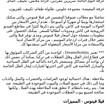
غرفة النوم الثالثة: سريرين مفردين، خزانة ملابس، تكييف، حمام،
غرفة المعيشة: مجموعة جلوس، طاولة طعام، تكييف، تلفزيون،
تماشيًا مع مطالب ضيوفنا المقيمين في فيلا فينوس، والتي يمكنك
استئجارها يوميًا أو شهريًا أو أسبوعيًا ، نقدم أرخص الأسعار بين
الجولات اليومية في كاش، والتي يتم ذكرها كثيرًا في مقاطع الفيديو
الترويجية في كاش ومدونات أنطاليا للسفر. يمكنك الحصول على
معلومات مفصلة حول أسعار فيلا فينوس ومدى توفر فيلا والتي
تتغير خلال فترات ازدحام الموسم ، من مركز الاتصال لدينا
والاستفادة من مزايا الأسعار المعقولة التي سنقدمها لك.
*** تعتبر Dreamofholiday ، كواحدة من أكثر الشركات الموثوق بها
في قطاع إجار الفلل وفلل العطلات في تركيا، يمكننا أن نضمن أنك
لن تواجه أي مشاكل وستشعر بالراحة بالتأكيد في الفلل السياحية
والمنازل الخاصة في كاش التي اخترتها لخيارات إيجار الفلل الخاصة
بك.
ملاحظة : هناك احتمالية لوجود الفراشات والحشرات والنمل والذباب
وما إلى ذلك في جميع الفيلات والبيوت الموجودة في الطبيعة. ضد
هذا ، يتم رشه بانتظام. لا تتعلق هذه الملاحظة بهذه الفيلا ، ولكنها
صالحة لجميع بيوت العطلات الموجودة في الطبيعة.
فيلا فينوس - المميزات