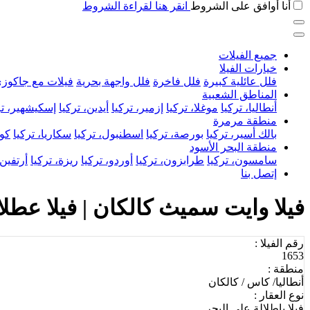
أنا أوافق على الشروط
انقر هنا لقراءة الشروط
جميع الفيلات
خيارات الفيلا
فلل عائلية كبيرة
فلل فاخرة
فلل واجهة بحرية
فيلات مع جاكوز
المناطق الشعبية
أنطاليا، تركيا
موغلا، تركيا
إزمير، تركيا
أيدين، تركيا
إسكيشهير، تر
منطقة مرمرة
بالك أسير، تركيا
بورصة، تركيا
اسطنبول، تركيا
سكاريا، تركيا
كوج
منطقة البحر الأسود
سامسون، تركيا
طرابزون، تركيا
أوردو، تركيا
ريزة، تركيا
أرتفين،
إتصل بنا
فيلا وايت سميث كالكان | فيلا عطلات فاخرة لـ 6 أش
رقم الفيلا :
1653
منطقة :
أنطاليا/ كاس / كالكان
نوع العقار :
فيلا بإطلالة على البحر