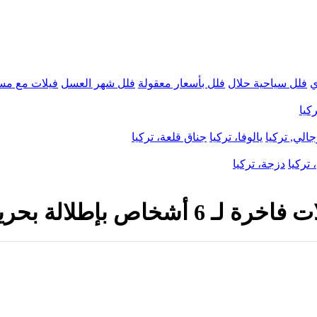
ي
فلل سياحية حلال
فلل بأسعار معقولة
فلل شهر العسل
فيلات مع مس
كيا
الي, تركيا
يالوفا، تركيا
جناق قلعة، تركيا
 تركيا
دزجة، تركيا
خاص بإطلالة بحرية