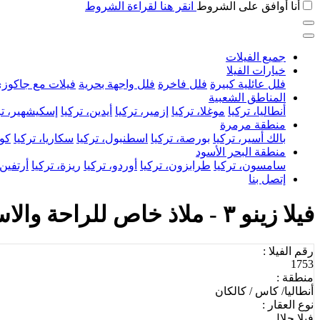
أنا أوافق على الشروط
انقر هنا لقراءة الشروط
جميع الفيلات
خيارات الفيلا
فلل عائلية كبيرة
فلل فاخرة
فلل واجهة بحرية
فيلات مع جاكوز
المناطق الشعبية
أنطاليا، تركيا
موغلا، تركيا
إزمير، تركيا
أيدين، تركيا
إسكيشهير، تر
منطقة مرمرة
بالك أسير، تركيا
بورصة، تركيا
اسطنبول، تركيا
سكاريا، تركيا
كوج
منطقة البحر الأسود
سامسون، تركيا
طرابزون، تركيا
أوردو، تركيا
ريزة، تركيا
أرتفين،
إتصل بنا
فيلا زينو ٣ - ملاذ خاص للراحة والاستجمام في منطقة كالكان
رقم الفيلا :
1753
منطقة :
أنطاليا/ كاس / كالكان
نوع العقار :
فيلا حلال