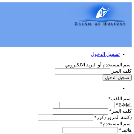
تسجيل الدخول
اسم المستخدم أو البريد الالكتروني
كلمه السر
تسجيل الدخول
اسم اللقب*
E-Mail*
كلمه السر*
(كلمة المرور (كرر*
اسم المستخدم*
هاتف*