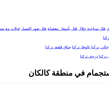
ي
فلل سياحية حلال
فلل بأسعار معقولة
فلل شهر العسل
فيلات مع مس
كيا
الي, تركيا
يالوفا، تركيا
جناق قلعة، تركيا
 تركيا
دزجة، تركيا