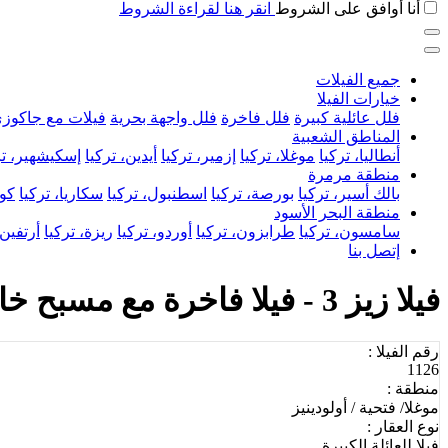
أنا أوافق على الشروط
انقر هنا لقراءة الشروط
جميع الفيلات
خيارات الفيلا
فلل عائلية كبيرة
فلل فاخرة
فلل واجهة بحرية
فيلات مع جاكوز
المناطق الشعبية
أنطاليا، تركيا
موغلا، تركيا
إزمير، تركيا
أيدين، تركيا
إسكيشهير، تر
منطقة مرمرة
بالك أسير، تركيا
بورصة، تركيا
اسطنبول، تركيا
سكاريا، تركيا
كوج
منطقة البحر الأسود
سامسون، تركيا
طرابزون، تركيا
أوردو، تركيا
ريزة، تركيا
أرتفين،
إتصل بنا
فيلا زيز 3 - فيلا فاخرة مع مسبح خاص للإيجار القصير أواجيك
رقم الفيلا :
1126
منطقة :
موغلا/ فتحية / أولودينيز
نوع العقار :
فيلا للعائلة الكبيرة