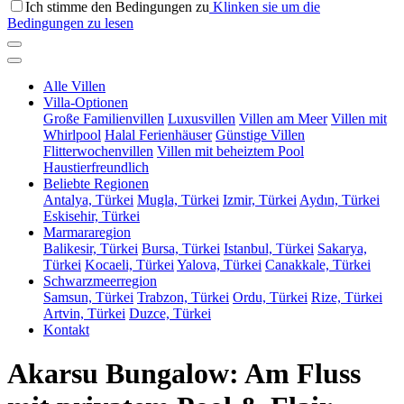
Ich stimme den Bedingungen zu
Klinken sie um die
Bedingungen zu lesen
Alle Villen
Villa-Optionen
Große Familienvillen
Luxusvillen
Villen am Meer
Villen mit
Whirlpool
Halal Ferienhäuser
Günstige Villen
Flitterwochenvillen
Villen mit beheiztem Pool
Haustierfreundlich
Beliebte Regionen
Antalya, Türkei
Mugla, Türkei
Izmir, Türkei
Aydın, Türkei
Eskisehir, Türkei
Marmararegion
Balikesir, Türkei
Bursa, Türkei
Istanbul, Türkei
Sakarya,
Türkei
Kocaeli, Türkei
Yalova, Türkei
Canakkale, Türkei
Schwarzmeerregion
Samsun, Türkei
Trabzon, Türkei
Ordu, Türkei
Rize, Türkei
Artvin, Türkei
Duzce, Türkei
Kontakt
Akarsu Bungalow: Am Fluss