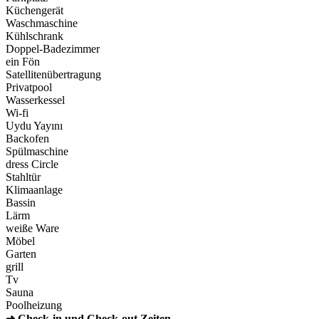
Küchengerät
Waschmaschine
Kühlschrank
Doppel-Badezimmer
ein Fön
Satellitenübertragung
Privatpool
Wasserkessel
Wi-fi
Uydu Yayını
Backofen
Spülmaschine
dress Circle
Stahltür
Klimaanlage
Bassin
Lärm
weiße Ware
Möbel
Garten
grill
Tv
Sauna
Poolheizung
➜ Check-in und Check-out Zeiten