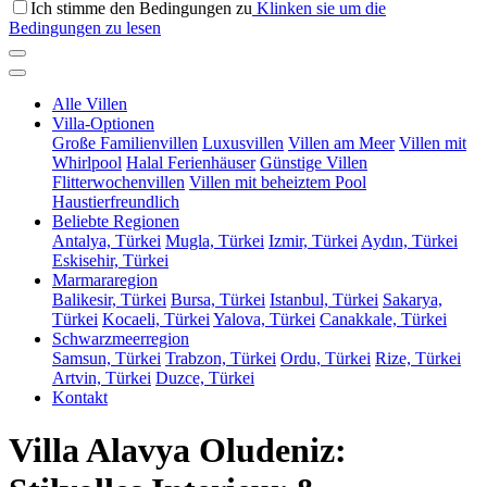
Ich stimme den Bedingungen zu
Klinken sie um die
Bedingungen zu lesen
Alle Villen
Villa-Optionen
Große Familienvillen
Luxusvillen
Villen am Meer
Villen mit
Whirlpool
Halal Ferienhäuser
Günstige Villen
Flitterwochenvillen
Villen mit beheiztem Pool
Haustierfreundlich
Beliebte Regionen
Antalya, Türkei
Mugla, Türkei
Izmir, Türkei
Aydın, Türkei
Eskisehir, Türkei
Marmararegion
Balikesir, Türkei
Bursa, Türkei
Istanbul, Türkei
Sakarya,
Türkei
Kocaeli, Türkei
Yalova, Türkei
Canakkale, Türkei
Schwarzmeerregion
Samsun, Türkei
Trabzon, Türkei
Ordu, Türkei
Rize, Türkei
Artvin, Türkei
Duzce, Türkei
Kontakt
Villa Alavya Oludeniz: