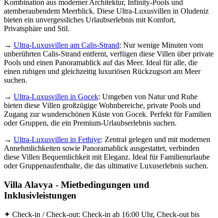
Kombination aus moderner Architektur, Infinity-Pools und
atemberaubendem Meerblick. Diese Ultra-Luxusvillen in Oludeniz
bieten ein unvergessliches Urlaubserlebnis mit Komfort,
Privatsphäre und Stil.
→
Ultra-Luxusvillen am Calis-Strand
: Nur wenige Minuten vom
unberührten Calis-Strand entfernt, verfügen diese Villen über private
Pools und einen Panoramablick auf das Meer. Ideal für alle, die
einen ruhigen und gleichzeitig luxuriösen Rückzugsort am Meer
suchen.
→
Ultra-Luxusvillen in Gocek
: Umgeben von Natur und Ruhe
bieten diese Villen großzügige Wohnbereiche, private Pools und
Zugang zur wunderschönen Küste von Gocek. Perfekt für Familien
oder Gruppen, die ein Premium-Urlaubserlebnis suchen.
→
Ultra-Luxusvillen in Fethiye
: Zentral gelegen und mit modernen
Annehmlichkeiten sowie Panoramablick ausgestattet, verbinden
diese Villen Bequemlichkeit mit Eleganz. Ideal für Familienurlaube
oder Gruppenaufenthalte, die das ultimative Luxuserlebnis suchen.
Villa Alavya - Mietbedingungen und
Inklusivleistungen
✦ Check-in / Check-out: Check-in ab 16:00 Uhr, Check-out bis