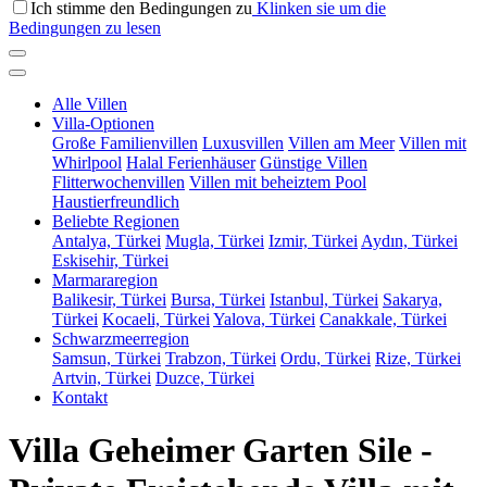
Ich stimme den Bedingungen zu
Klinken sie um die
Bedingungen zu lesen
Alle Villen
Villa-Optionen
Große Familienvillen
Luxusvillen
Villen am Meer
Villen mit
Whirlpool
Halal Ferienhäuser
Günstige Villen
Flitterwochenvillen
Villen mit beheiztem Pool
Haustierfreundlich
Beliebte Regionen
Antalya, Türkei
Mugla, Türkei
Izmir, Türkei
Aydın, Türkei
Eskisehir, Türkei
Marmararegion
Balikesir, Türkei
Bursa, Türkei
Istanbul, Türkei
Sakarya,
Türkei
Kocaeli, Türkei
Yalova, Türkei
Canakkale, Türkei
Schwarzmeerregion
Samsun, Türkei
Trabzon, Türkei
Ordu, Türkei
Rize, Türkei
Artvin, Türkei
Duzce, Türkei
Kontakt
Villa Geheimer Garten Sile -