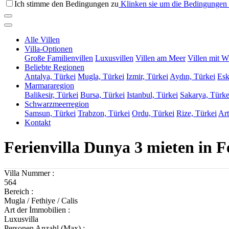
Ich stimme den Bedingungen zu
Klinken sie um die Bedingungen 
Alle Villen
Villa-Optionen
Große Familienvillen
Luxusvillen
Villen am Meer
Villen mit W
Beliebte Regionen
Antalya, Türkei
Mugla, Türkei
Izmir, Türkei
Aydın, Türkei
Esk
Marmararegion
Balikesir, Türkei
Bursa, Türkei
Istanbul, Türkei
Sakarya, Türke
Schwarzmeerregion
Samsun, Türkei
Trabzon, Türkei
Ordu, Türkei
Rize, Türkei
Art
Kontakt
Ferienvilla Dunya 3 mieten in F
Villa Nummer :
564
Bereich :
Mugla / Fethiye / Calis
Art der İmmobilien :
Luxusvilla
Personen Anzahl (Max) :