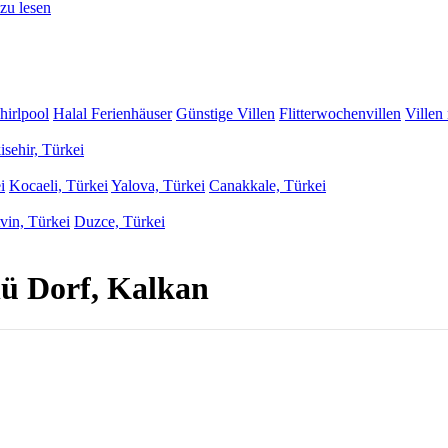
zu lesen
hirlpool
Halal Ferienhäuser
Günstige Villen
Flitterwochenvillen
Villen
isehir, Türkei
i
Kocaeli, Türkei
Yalova, Türkei
Canakkale, Türkei
vin, Türkei
Duzce, Türkei
ü Dorf, Kalkan