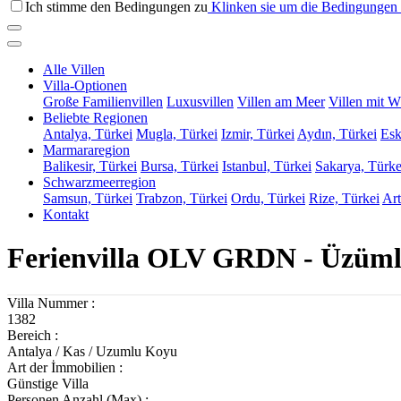
Ich stimme den Bedingungen zu
Klinken sie um die Bedingungen 
Alle Villen
Villa-Optionen
Große Familienvillen
Luxusvillen
Villen am Meer
Villen mit W
Beliebte Regionen
Antalya, Türkei
Mugla, Türkei
Izmir, Türkei
Aydın, Türkei
Esk
Marmararegion
Balikesir, Türkei
Bursa, Türkei
Istanbul, Türkei
Sakarya, Türke
Schwarzmeerregion
Samsun, Türkei
Trabzon, Türkei
Ordu, Türkei
Rize, Türkei
Art
Kontakt
Ferienvilla OLV GRDN - Üzüml
Villa Nummer :
1382
Bereich :
Antalya / Kas / Uzumlu Koyu
Art der İmmobilien :
Günstige Villa
Personen Anzahl (Max) :