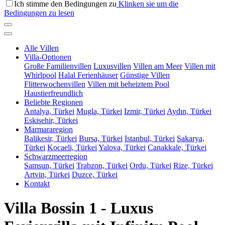
Ich stimme den Bedingungen zu
Klinken sie um die
Bedingungen zu lesen
Alle Villen
Villa-Optionen
Große Familienvillen
Luxusvillen
Villen am Meer
Villen mit
Whirlpool
Halal Ferienhäuser
Günstige Villen
Flitterwochenvillen
Villen mit beheiztem Pool
Haustierfreundlich
Beliebte Regionen
Antalya, Türkei
Mugla, Türkei
Izmir, Türkei
Aydın, Türkei
Eskisehir, Türkei
Marmararegion
Balikesir, Türkei
Bursa, Türkei
Istanbul, Türkei
Sakarya,
Türkei
Kocaeli, Türkei
Yalova, Türkei
Canakkale, Türkei
Schwarzmeerregion
Samsun, Türkei
Trabzon, Türkei
Ordu, Türkei
Rize, Türkei
Artvin, Türkei
Duzce, Türkei
Kontakt
Villa Bossin 1 - Luxus