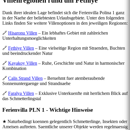
Villenregionen rund um Fethiye
Dank ihrer idealen Lage befindet sich die Ferienvilla Polina 1 ganz
in der Naehe der beliebtesten Urlaubsgebiete. Unter den folgenden
Links finden Sie weitere Villenoptionen in den jeweiligen Regionen:
🔗
Hisaronu Villen
– Ein lebhaftes Gebiet mit zahlreichen
Unterhaltungsmoeglichkeiten
🔗
Fethiye Villen
– Eine vielseitige Region mit Straenden, Buchten
und beeindruckender Natur
🔗
Kayakoy Villen
– Ruhe, Geschichte und Natur in harmonischer
Kombination
🔗
Calis Strand Villen
– Beruehmt fuer atemberaubende
Sonnenuntergaenge und Strandnaehe
🔗
Faralya Villen
– Exklusive Unterkuenfte mit herrlichem Blick auf
das Schmetterlingstal
Ferienvilla PLN 1 - Wichtige Hinweise
★ Naturbedingt koennen gelegentlich Schmetterlinge, Insekten oder
Ameisen auftreten. Saemtliche unserer Objekte werden regelmaessig