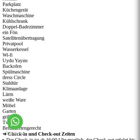
Parkplatz
Küchengerät
Waschmaschine
Kühlschrank
Doppel-Badezimmer
ein Fön
Satellitenübertragung
Privatpool
Wasserkessel
Wi-fi
Uydu Yayını
Backofen
Spülmaschine
dress Circle
Stahltür
Klimaanlage
Lärm
weiße Ware
Möbel
Garten
grill
Tv
Behindertengerecht
➜ Check-in und Check-out Zeiten
▸ Der Check-in ist ab 16:00 Uhr moglich, der Check-out erfolgt bis